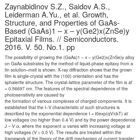
Zaynabidinov S.Z., Saidov A.S.,
Leiderman A.Yu., et al. Growth,
Structure, and Properties of GaAs-
Based (GaAs)1 – x – y(Ge2)x(ZnSe)y
Epitaxial Films. // Semiconductors.
2016. V. 50. No.1. pp
The possibility of growing the (GaAs)1 – x – y(Ge2)x(ZnSe)y alloy
on GaAs substrates by the method of liquid-phase epitaxy from a
tin solution–melt is shown. X-ray diffraction shows that the grown
film is single-crystal with the (100) orientation and has the
sphalerite structure. The crystal-lattice parameter of the film is af
= 0.56697 nm. The features of the spectral dependence of the
photosensitivity are caused by
the formation of various complexes of charged components. It is
established that the I–V characteristic of such structures is
described by the exponential dependence I = I0exp(qV/ckT) at
low voltages (no higher than 0.4 V) and by the power dependence
J ~ V α, where the exponent α varies with increasing voltage at
high voltages (V > 0.5 V). The results are treated within the
framework of the theory of the drift mechanism of current transfer