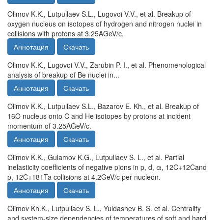
Olimov K.K., Lutpullaev S.L., Lugovoi V.V., et al. Breakup of
oxygen nucleus on isotopes of hydrogen and nitrogen nuclei in
collisions with protons at 3.25AGeV/c.
Аннотация
Скачать
Olimov K.K., Lugovoi V.V., Zarubin P. I., et al. Phenomenological
analysis of breakup of Be nuclei in...
Аннотация
Скачать
Olimov K.K., Lutpullaev S.L., Bazarov E. Kh., et al. Breakup of
16O nucleus onto C and He isotopes by protons at incident
momentum of 3.25AGeV/c.
Аннотация
Скачать
Olimov K.K., Gulamov K.G., Lutpullaev S. L., et al. Partial
inelasticity coeﬃcients of negative pions in p, d, α, 12C+12Cand
p, 12C+181Ta collisions at 4.2GeV/c per nucleon.
Аннотация
Скачать
Olimov Kh.K., Lutpullaev S. L., Yuldashev B. S. et al. Centrality
and system-size dependencies of temperatures of soft and hard