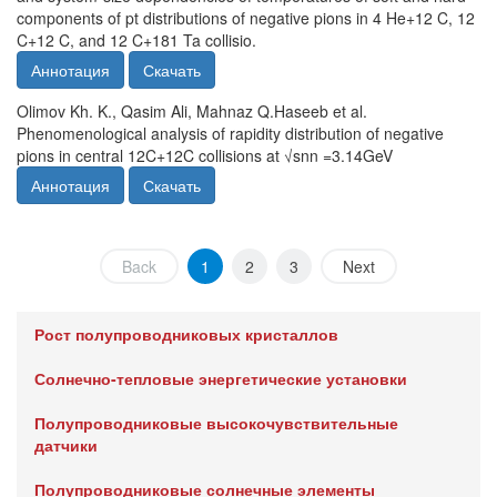
components of pt distributions of negative pions in 4 He+12 C, 12
C+12 C, and 12 C+181 Ta collisio.
Аннотация
Скачать
Olimov Kh. K., Qasim Ali, Mahnaz Q.Haseeb et al.
Phenomenological analysis of rapidity distribution of negative
pions in central 12C+12C collisions at √snn =3.14GeV
Аннотация
Скачать
Back
1
2
3
Next
Рост полупроводниковых кристаллов
Солнечно-тепловые энергетические установки
Полупроводниковые высокочувствительные
датчики
Полупроводниковые солнечные элементы