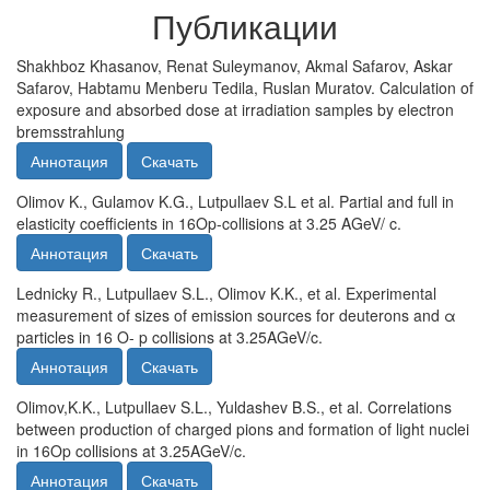
Публикации
Shakhboz Khasanov, Renat Suleymanov, Akmal Safarov, Askar
Safarov, Habtamu Menberu Tedila, Ruslan Muratov. Calculation of
exposure and absorbed dose at irradiation samples by electron
bremsstrahlung
Аннотация
Скачать
Olimov K., Gulamov K.G., Lutpullaev S.L et al. Partial and full in
elasticity coeﬃcients in 16Op-collisions at 3.25 AGeV/ c.
Аннотация
Скачать
Lednicky R., Lutpullaev S.L., Olimov K.K., et al. Experimental
measurement of sizes of emission sources for deuterons and α
particles in 16 O- p collisions at 3.25AGeV/c.
Аннотация
Скачать
Olimov,K.K., Lutpullaev S.L., Yuldashev B.S., et al. Correlations
between production of charged pions and formation of light nuclei
in 16Op collisions at 3.25AGeV/c.
Аннотация
Скачать