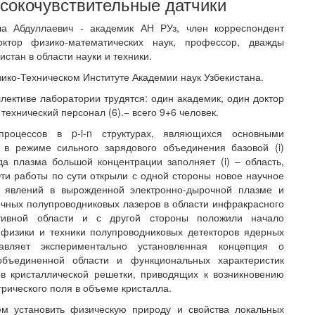
сокочувствительные датчики
а Абдуллаевич - академик АН РУз, член корреспондент
октор физико-математических наук, профессор, дважды
стан в области науки и техники.
зико-Техническом Институте Академии наук Узбекистана.
лективе лаборатории трудятся: один академик, один доктор
 технический персонал (6).− всего 9+6 человек.
процессов в p-i-n структурах, являющихся основными
 в режиме сильного зарядового объединения базовой (i)
да плазма большой концентрации заполняет (i) – область,
ти работы по сути открыли с одной стороны новое научное
х явлений в вырожденной электронно-дырочной плазме и
ечных полупроводниковых лазеров в области инфракрасного
ивной области и с другой стороны положили начало
физики и техники полупроводниковых детекторов ядерных
тавляет экспериментально установленная концепция о
бъединенной области и функциональных характеристик
в кристаллической решетки, приводящих к возникновению
рического поля в объеме кристалла.
ем установить физическую природу и свойства локальных