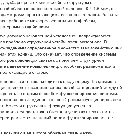
, двухбарьерные и многослойные структуры с
овой областью на спектральный диапазон 0.4-1.6 мкм, с
параметрами, превышающими известные аналоги. Развиты
ских приборов с микрорельефным интерфейсом,
ратурным воздействиям.
тке датчиков накопленной усталостной повреждаемости
ся проблема структурной устойчивости материала. В
тать заданным определённое множество взаимодействующих
ий этих единиц. Это означает, что определение системы
го рода эволюция связана с понятием структурной
мы на введение новых единиц, способных размножаться и
 протекающие в системе.
менений такого типа сводится к следующему. Вводимые в
ие приводят к возникновению новой сети реакций между её
рировать со старым способом функционирования системы.
вторжения новых единиц, то новый режим функционирования
ют. Но если структурные флуктуации успешно
множаются достаточно быстро и успевают « захватить »
а перестраивается на новый режим функционирования: её
я возникающая в итоге обратная связь между