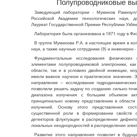
Полупроводниковые вы
Заведующий лаборатории - Муминов Рамизулл
Российской Академии технологических наук, д
Лауреат Государственной Премии Республики Узбеки
Лаборатория была организована в 1971 году в Фи
В группе Муминова Р.А. в настоящее время в кол
наук, а также научные сотрудники (9) и инженерно -
Фундаментальные исследования физических 
элементами полупроводниковой электроники, как
области, так и в условиях двойной инжекции, ког
имели важное научное и практическое значение. Э
направление – исследование гидродинамически
позволили решить задачу по созданию сильно-точ
диапазона излучения с большим объемом акт
принципиально новому представлению в области 
излучений. Основу этого представления сос
существенной роли в формировании свойств о
детекторов флуктуации в распределении дефекто
локальных неоднородностей в распределении элект
Развитие этого направления позволит в будущ