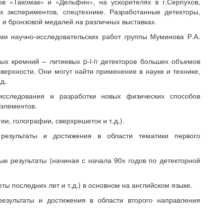
ов «Такомак» и «Дельфин», на ускорителях в г.Серпухов,
х экспериментов, спецтехнике. Разработанные детекторы,
 и бронзовой медалей на различных выставках.
и научно-исследовательских работ группы Муминова Р.А.
ных кремний – литиевых p-i-n детекторов больших объемов
оверхности. Они могут найти применение в науке и технике,
д.
исследования и разработки новых физических способов
 элементов.
и, голографии, сверхрешеток и т.д.).
е результаты и достижения в области тематики первого
е результаты (начиная с начала 90х годов по детекторной
ты последних лет и т.д.) в основном на английском языке.
результаты и достижения в области второго направления