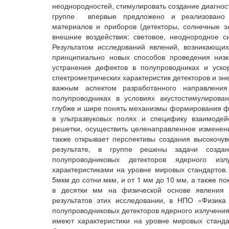
неоднородностей, стимулировать создание диагнос
группе впервые предложено и реализовано к
материалов и приборов (детекторы, солнечные э
внешние воздействия: световое, неоднородное с
Результатом исследований явлений, возникающих
принципиально новых способов проведения низк
устранения дефектов в полупроводниках и уск
спектрометрических характеристик детекторов и эн
важным аспектом разработанного направления
полупроводниках в условиях акустостимулирова
глубже и шире понять механизмы формирования ф
в ультразвуковых полях и специфику взаимодей
решетки, осуществить целенаправленное изменен
также открывает перспективы создания высокочу
результате, в группе решены задачи созда
полупроводниковых детекторов ядерного изл
характеристиками на уровне мировых стандартов.
5мкм до сотни мкм, и от 1 мм до 10 мм, а также п
в десятки мм на физической основе явления э
результатов этих исследовании, в НПО «Физик
полупроводниковых детекторов ядерного излучения
имеют характеристики на уровне мировых станд