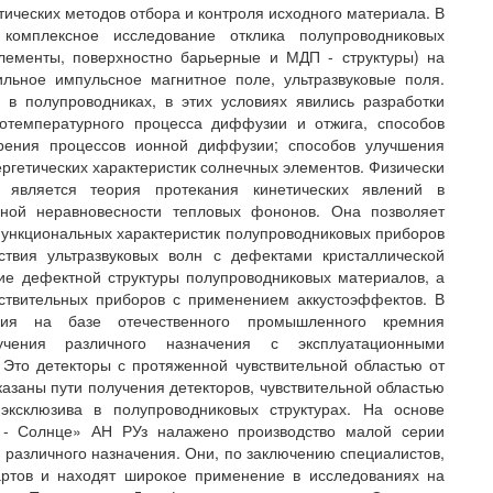
тических методов отбора и контроля исходного материала. В
омплексное исследование отклика полупроводниковых
лементы, поверхностно барьерные и МДП - структуры) на
ильное импульсное магнитное поле, ультразвуковые поля.
 в полупроводниках, в этих условиях явились разработки
отемпературного процесса диффузии и отжига, способов
орения процессов ионной диффузии; способов улучшения
ергетических характеристик солнечных элементов. Физически
 является теория протекания кинетических явлений в
нной неравновесности тепловых фононов. Она позволяет
ункциональных характеристик полупроводниковых приборов
ствия ультразвуковых волн с дефектами кристаллической
ие дефектной структуры полупроводниковых материалов, а
вствительных приборов с применением аккустоэффектов. В
ния на базе отечественного промышленного кремния
учения различного назначения с эксплуатационными
 Это детекторы с протяженной чувствительной областью от
оказаны пути получения детекторов, чувствительной областью
ксклюзива в полупроводниковых структурах. На основе
а - Солнце» АН РУз налажено производство малой серии
 различного назначения. Они, по заключению специалистов,
артов и находят широкое применение в исследованиях на