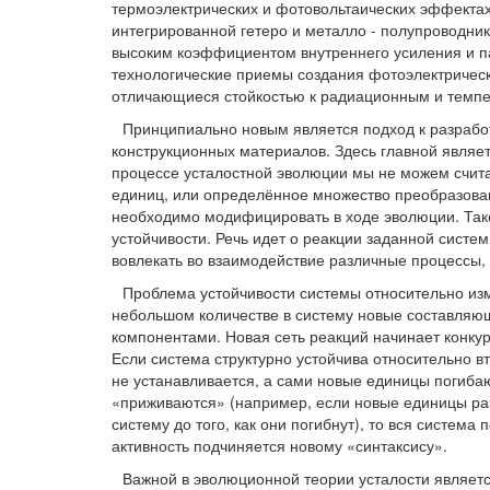
термоэлектрических и фотовольтаических эффектах
интегрированной гетеро и металло - полупроводник
высоким коэффициентом внутреннего усиления и 
технологические приемы создания фотоэлектриче
отличающиеся стойкостью к радиационным и темпе
Принципиально новым является подход к разрабо
конструкционных материалов. Здесь главной являет
процессе усталостной эволюции мы не можем счи
единиц, или определённое множество преобразован
необходимо модифицировать в ходе эволюции. Тако
устойчивости. Речь идет о реакции заданной систе
вовлекать во взаимодействие различные процессы,
Проблема устойчивости системы относительно из
небольшом количестве в систему новые составляющ
компонентами. Новая сеть реакций начинает конку
Если система структурно устойчива относительно 
не устанавливается, а сами новые единицы погиба
«приживаются» (например, если новые единицы раз
систему до того, как они погибнут), то вся систем
активность подчиняется новому «синтаксису».
Важной в эволюционной теории усталости являетс