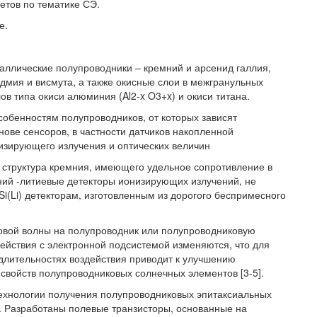
етов по тематике СЭ.
е.
аллические полупроводники – кремний и арсенид галлия,
адмия и висмута, а также окисные слои в межгранульных
в типа окиси алюминия (Al2-x O3+x) и окиси титана.
обенностям полупроводников, от которых зависят
нове сенсоров, в частности датчиков накопленной
низирующего излучения и оптических величин
я структура кремния, имеющего удельное сопротивление в
мний -литиевые детекторы ионизирующих излучений, не
i(Li) детекторам, изготовленным из дорогого беспримесного
ковой волны на полупроводник или полупроводниковую
действия с электронной подсистемой изменяются, что для
длительностях воздействия приводит к улучшению
 свойств полупроводниковых солнечных элементов [3-5].
ехнологии получения полупроводниковых эпитаксиальных
й. Разработаны полевые транзисторы, основанные на