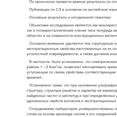
По хронологии привести важные результаты из отч
Публикации по СЭ в основном на английском язык
Основные результаты и сегодняшняя тематика:
Объектами исследования являются как монокрист
так и поликристаллические пленки типа телурида к
областях и на поверхности конструкционных металло
Основное внимание уделяется тем структурным ос
эксплуатационные свойства изготовленных на их ос
усталостной повреждаемости, а также датчиков ио
В частности, было установлено, что электрическа
районе 1-:-3 Ком*см, позволяет изготавливать кре
уступающие по своим свойствам соответствующим S
кремния.
Установлено также, что при наложении ультразву
структуру, структура решётки и характер её взаимо
найденных частот и амплитуд и при определённых 
адгезионных свойств контактов и эксплуатационных
Сотрудниками лаборатории усовершенствованы т
слоев на основе арсенида галлия и его соединени