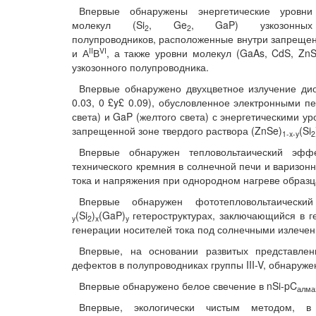
Впервые обнаружены энергетические уровни
молекул (Si
, Ge
, GaP) узкозонных
2
2
полупроводников, расположенные внутри запреще
II
VI
и А
В
, а также уровни молекул (GaAs, CdS, Zn
узкозонного полупроводника.
Впервые обнаружено двухцветное излучение дио
0.03, 0 £y£ 0.09), обусловленное электронными 
света) и GaP (желтого света) с энергетическими у
запрещенной зоне твердого раствора (ZnSe)
(Si
1-
x
-
y
2
Впервые обнаружен тепловольтаический эфф
технического кремния в солнечной печи и варизонн
тока и напряжения при однородном нагреве образц
Впервые обнаружен фототепловольтаически
(Si
)
(GaP)
гетероструктурах, заключающийся в 
y
2
x
y
генерации носителей тока под солнечными излече
Впервые, на основании развитых представлен
дефектов в полупроводниках группы III-V, обнаруж
Впервые обнаружено белое свечение в nSi-pC
алма
Впервые, экологически чистым методом, в