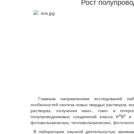
Рост полупрово
Главным направлением исследований лабор
особенностей синтеза новых твердых растворов, м
растворах, получения нано-, гомо- и гетер
III
V
полупроводниковых соединений класса А
В
и 
фотовольтаических, тепловольтаических, фототепло
В лаборатории научной деятельностью занимают