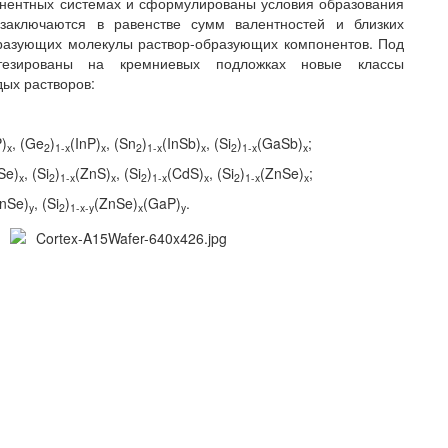
онентных системах и сформулированы условия образования
заключаются в равенстве сумм валентностей и близких
бразующих молекулы раствор-образующих компонентов. Под
тезированы на кремниевых подложках новые классы
ых растворов:
)
, (Ge
)
(InP)
, (Sn
)
(InSb)
, (Si
)
(GaSb)
;
x
2
1-
x
x
2
1-
x
x
2
1-
x
x
Se)
, (Si
)
(ZnS)
, (Si
)
(CdS)
, (Si
)
(ZnSe)
;
x
2
1-
x
x
2
1-
x
x
2
1-
x
x
nSe)
, (Si
)
(ZnSe)
(GaP)
.
y
2
1-
x
-
y
x
y