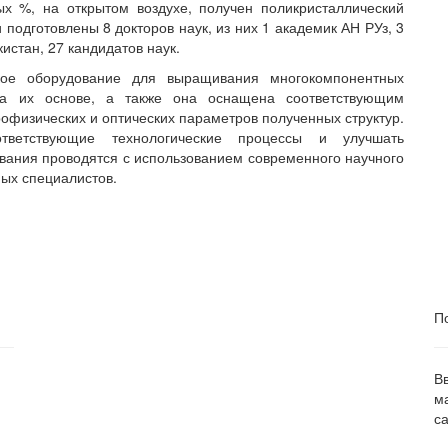
ых %, на открытом воздухе, получен поликристаллический
 подготовлены 8 докторов наук, из них 1 академик АН РУз, 3
истан, 27 кандидатов наук.
кое оборудование для выращивания многокомпонентных
 на их основе, а также она оснащена соответствующим
офизических и оптических параметров полученных структур.
тветствующие технологические процессы и улучшать
ования проводятся с использованием современного научного
ных специалистов.
П
В
м
са