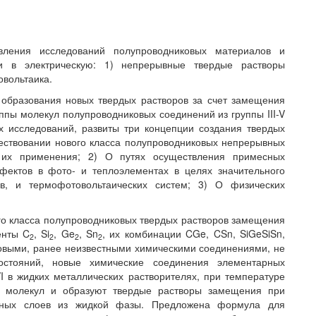
ления исследований полупроводниковых материалов и
ии в электрическую: 1) непрерывные твердые растворы
овольтаика.
- образования новых твердых растворов за счет замещения
пы молекул полупроводниковых соединений из группы III-V
ых исследований, развиты три концепции создания твердых
ествовании нового класса полупроводниковых непрерывных
 их применения; 2) О путях осуществления примесных
фектов в фото- и теплоэлементах в целях значительного
в, и термофотовольтаических систем; 3) О физических
го класса полупроводниковых твердых растворов замещения
енты C
, Si
, Ge
, Sn
, их комбинации CGe, CSn, SiGeSiSn,
2
2
2
2
овыми, ранее неизвестными химическими соединениями, не
стояний, новые химические соединения элементарных
-VI в жидких металлических растворителях, при температуре
е молекул и образуют твердые растворы замещения при
альных слоев из жидкой фазы. Предложена формула для