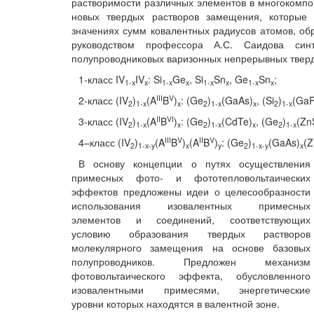
растворимости различных элементов в многокомп
новых твердых растворов замещения, которые 
значениях сумм ковалентных радиусов атомов, о
руководством профессора А.С. Саидова син
полупроводниковых варизонных непрерывных тверд
1-класс IV
IV
: Si
Ge
, Si
Sn
, Ge
Sn
;
1-
x
x
1-
x
x
1-
x
x
1-
x
x
III
V
2-класс (IV
)
(A
B
)
: (Ge
)
(GaAs)
, (Si
)
(GaP
2
1-
x
x
2
1-
x
x
2
1-
x
II
VI
3-класс (IV
)
(A
B
)
: (Ge
)
(CdTe)
, (Ge
)
(Zn
2
1-
x
x
2
1-
x
x
2
1-
x
III
V
II
V
4–класс (IV
)
(A
B
)
(A
B
)
: (Ge
)
(GaAs)
(Z
2
1-
x
-
y
x
y
2
1-
x
-
y
x
В основу концепции о путях осуществления
примесных фото- и фототепловольтаических
эффектов предложены идеи о целесообразности
использования изовалентных примесных
элементов и соединений, соответствующих
условию образования твердых растворов
молекулярного замещения на основе базовых
полупроводников. Предложен механизм
фотовольтаического эффекта, обусловленного
изовалентными примесями, энергетические
уровни которых находятся в валентной зоне.