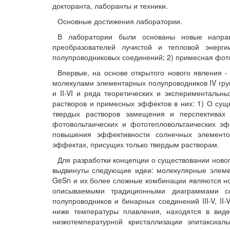
докторанта, лаборанты и техники.
Основные достижения лаборатории.
В лаборатории были основаны новые направ
преобразователей лучистой и тепловой энерг
полупроводниковых соединений; 2) примесная фот
Впервые, на основе открытого нового явления 
молекулами элементарных полупроводников IV груп
и II-VI и ряда теоретических и экспериментальн
растворов и примесных эффектов в них: 1) О сущ
твердых растворов замещения и перспективах
фотовольтаических и фототепловольтаических эф
повышения эффективности солнечных элементо
эффектах, присущих только твердым растворам.
Для разработки концепции о существовании ново
выдвинуты следующие идеи: молекулярные элем
GeSn и их более сложные комбинации являются н
описываемыми традиционными диаграммами со
полупроводников и бинарных соединений III-V, II
ниже температуры плавления, находятся в вид
низкотемпературной кристаллизации эпитакси