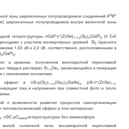
III
V
нной зоны широкозонных полупроводников соединений А
В
Se) широкозонных полупроводников внутри валентной зоны
+
дной гетероструктуры nGaP-n
(ZnSe)
(Si
)
(GaP)
(0 £х£
1-
x
-
y
2
x
y
переходами с участием молекулярных уровней Si
(красного
2
ровнями 1,63 эВ и 2,2 эВ, соответственно, расположенными в
)
(GaP)
.
x
y
ект в кремнии, полученном многократной переплавкой
ых твердых растворах Si
Ge
, заключающийся в генерации
1-
x
x
а с омическими контактами.
+
й эффект в nSi-p(Si
)
(Ge
)
(GaAs)
, pSi-n
(ZnSe)
2
1-
x
-
y
2
x
y
1-
x
-
генерации тока и напряжения при совместной фото и тепло
ниями.
ий о возможности развития процессов самоорганизации
ен тепловольтаический эффект в этих материалах.
, nSiC-pC
гетероструктурах без люминофора.
з
алмаз
 малой солнечной печи, восьмикратной переплавкой