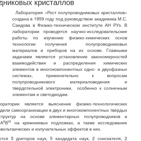
дниковых кристаллов
Лаборатория «Рост полупроводниковых кристаллов»
создана в 1959 году под руководством академика М.С.
Саидова в Физико-техническом институте АН РУз. В
лаборатории проводятся научно-исследовательские
работы по изучению физико-химических основ
технологии получения полупроводниковых
материалов и приборов на их основе. Главными
задачами являются установление закономерностей
взаимодействия и распределения химических
элементов в многокомпонентных одно- и двухфазных
системах, применительно к вопросам
полупроводникового материаловедения и
твердотельной электроники, особенно к солнечным
элементам и светодиодам.
атории является выяснение физико-технологических
одели самоорганизации в двух и многокомпонентных твердых
оструктур на основе элементарных полупроводников и
II
VI
А
В
на кремниевых подложках, а также исследование
вольтаических и излучательных эффектов в них.
ся 5 докторов наук, 5 кандидата наук, 2 соискателя, 2