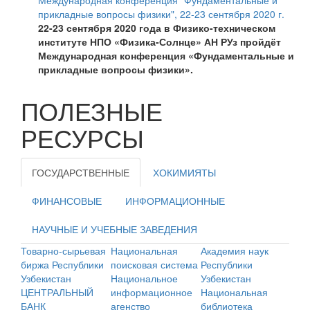
Международная конференция "Фундаментальные и
прикладные вопросы физики", 22-23 сентября 2020 г.
22-23 сентября 2020 года в Физико-техническом
институте НПО «Физика-Солнце» АН РУз пройдёт
Международная конференция «Фундаментальные и
прикладные вопросы физики».
ПОЛЕЗНЫЕ
РЕСУРСЫ
ГОСУДАРСТВЕННЫЕ
ХОКИМИЯТЫ
ФИНАНСОВЫЕ
ИНФОРМАЦИОННЫЕ
НАУЧНЫЕ И УЧЕБНЫЕ ЗАВЕДЕНИЯ
Единый портал
Ташкентский
Товарно-сырьевая
Нац
интерактивных
областной
биржа Республики
пои
государственных
хакимият
Узбекистан
Нац
услуг
Министерство
ЦЕНТРАЛЬНЫЙ
инф
Официальный веб-
инновационного
БАНК
аге