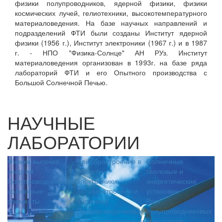
физики полупроводников, ядерной физики, физики
космических лучей, гелиотехники, высокотемпературного
материаловедения. На базе научных направлений и
подразделений ФТИ были созданы Институт ядерной
физики (1956 г.), Институт электроники (1967 г.) и в 1987
г. - НПО "Физика-Солнце" АН РУз. Институт
материаловедения организован в 1993г. на базе ряда
лабораторий ФТИ и его Опытного производства с
Большой Солнечной Печью.
НАУЧНЫЕ
ЛАБОРАТОРИИ
Фотоэлектроника
Физика высоких
Приборостроение в
С
Теоретическая
энергий
области
т
физика
Полупроводниковые
электроники,
э
солнечные
оптоэлектроники и
у
элементы
фотоники
Р
Полупроводниковые
п
высокочувствительные
к