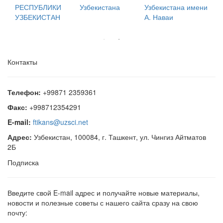
мени
сайт Президента
развития
РЕСПУБЛИКИ
Узб
Республики
Республики
УЗБЕКИСТАН
Узбекистан
Узбекистан
Контакты
Телефон:
+99871 2359361
Факс:
+998712354291
E-mail:
ftikans@uzsci.net
Адрес:
Узбекистан, 100084, г. Ташкент, ул. Чингиз Айтматов
2Б
Подписка
Введите свой E-mail адрес и получайте новые материалы,
новости и полезные советы с нашего сайта сразу на свою
почту: