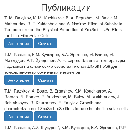
Публикации
T. M. Razykov, K. M. Kuchkarov, B. A. Ergashev, M. Baiev, M.
Mahmudov, R. T. Yuldoshov, and A. Nasirov. Effect of Substrate
Temperature on the Physical Properties of ZnхSn1 – хSe Films
for Thin-Film Solar Cells
Аннотация
Скачать
T.М. Разыков, К.М. Кучкаров, Б.А. Эргашев, М. Баиев, М.
Махмудов, Р.Т. Йулдошов, А. Насиров. Влияние температуры
подложки на физические свойства пленок ZnхSn1-хSe для
тонкопленочных солнечных элементов
Аннотация
Скачать
T.M. Razykov, A. Bosio, B. Ergashev, K.M. Kouchkarov, A.
Romeo, N. Romeo, R. Yuldoshov, M. Baiev, M. Makhmudov, J.
Bekmirzoyev, R. Khurramov, E. Fazylov. Growth and
characterization of ZnxSn1−xSe films for use in thin film solar cells
Аннотация
Скачать
T.M. Разыков, A.X. Шукуров*, K.M. Kучкаров, Б.А. Эргашев, Р.Р.