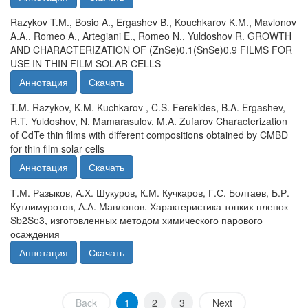
Razykov T.M., Bosio A., Ergashev B., Kouchkarov K.M., Mavlonov
A.A., Romeo A., Artegiani E., Romeo N., Yuldoshov R. GROWTH
AND CHARACTERIZATION OF (ZnSe)0.1(SnSe)0.9 FILMS FOR
USE IN THIN FILM SOLAR CELLS
Аннотация
Скачать
T.M. Razykov, K.M. Kuchkarov , C.S. Ferekides, B.A. Ergashev,
R.T. Yuldoshov, N. Mamarasulov, M.A. Zufarov Characterization
of CdTe thin films with different compositions obtained by CMBD
for thin film solar cells
Аннотация
Скачать
Т.М. Разыков, А.Х. Шукуров, К.М. Кучкаров, Г.С. Болтаев, Б.Р.
Кутлимуротов, А.А. Мавлонов. Характеристика тонких пленок
Sb2Se3, изготовленных методом химического парового
осаждения
Аннотация
Скачать
Back
1
2
3
Next