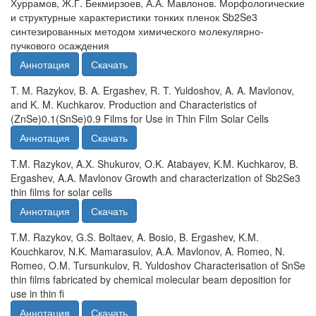
Хуррамов, Ж.Г. Бекмирзоев, А.А. Мавлонов. Морфологические
и структурные характеристики тонких пленок Sb2Se3
синтезированных методом химического молекулярно-
пучкового осаждения
Аннотация
Скачать
T. M. Razykov, B. A. Ergashev, R. T. Yuldoshov, A. A. Mavlonov,
and K. M. Kuchkarov. Production and Characteristics of
(ZnSe)0.1(SnSe)0.9 Films for Use in Thin Film Solar Cells
Аннотация
Скачать
T.M. Razykov, A.X. Shukurov, O.K. Atabayev, K.M. Kuchkarov, B.
Ergashev, A.A. Mavlonov Growth and characterization of Sb2Se3
thin films for solar cells
Аннотация
Скачать
T.M. Razykov, G.S. Boltaev, A. Bosio, B. Ergashev, K.M.
Kouchkarov, N.K. Mamarasulov, A.A. Mavlonov, A. Romeo, N.
Romeo, O.M. Tursunkulov, R. Yuldoshov Characterisation of SnSe
thin films fabricated by chemical molecular beam deposition for
use in thin fi
Аннотация
Скачать