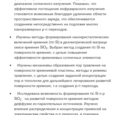
диапазоне солнечного излучения. Показано, что
эффективное поглощение инфракрасного излучения
становится возможным благодаря удлинению области
пространственного заряда, что обеспечивается
созданием непосредственно на подложке многих
наноразмерных р-п переходов.
Изучены методы формирования нанокристаллических
включений кремния (nc-Si
)
в диэлектрической матрице
окиси кремния SiO
. Выбран метод создания nc-Si на
2
поверхности кремния, с целью повышения
эффективности кремниевых солнечных элементов.
Изучены механизмы образования пор травления на
поверхности кремниевой пластины, методы и режимы
травления, с целью создания заданной концентрации
пор и топологии для дальнейшего легирования развитой
поверхности кремния, т.е создания p-n перехода.
Исследована возможность формирования nc-Si п-р
SiO
на развитой поверхности кремния методом
2
диффузии из параллельных источников. Изучено
влияния распределения и концентрации примесей на
электрические свойства р-п перехода и показана