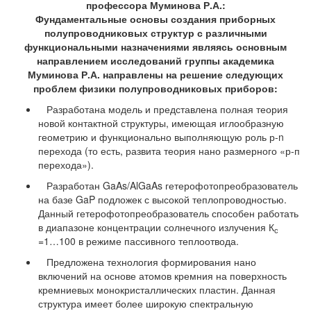
профессора Муминова Р.А.:
Фундаментальные основы создания приборных
полупроводниковых структур с различными
функциональными назначениями являясь основным
направлением исследований группы академика
Муминова Р.А. направлены на решение следующих
проблем физики полупроводниковых приборов:
Разработана модель и представлена полная теория
новой контактной структуры, имеющая иглообразную
геометрию и функционально выполняющую роль р-n
перехода (то есть, развита теория нано размерного «р-п
перехода»).
Разработан GaAs/AlGaAs гетерофотопреобразователь
на базе GaP подложек с высокой теплопроводностью.
Данный гетерофотопреобразователь способен работать
в диапазоне концентрации солнечного излучения К
с
=1…100 в режиме пассивного теплоотвода.
Предложена технология формирования нано
включений на основе атомов кремния на поверхность
кремниевых монокристаллических пластин. Данная
структура имеет более широкую спектральную