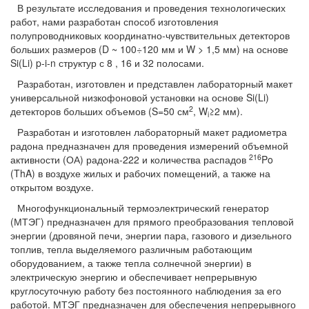
В результате исследования и проведения технологических
работ, нами разработан способ изготовления
полупроводниковых координатно-чувствительных детекторов
больших размеров (D ~ 100÷120 мм и W > 1,5 мм) на основе
Si(Li) p-i-n структур с 8 , 16 и 32 полосами.
Разработан, изготовлен и представлен лабораторный макет
универсальной низкофоновой установки на основе Si(Li)
2
детекторов больших объемов (S=50 см
, W
≥2 мм).
i
Разработан и изготовлен лабораторный макет радиометра
радона предназначен для проведения измерений объемной
216
активности (ОА) радона-222 и количества распадов
Po
(ThA) в воздухе жилых и рабочих помещений, а также на
открытом воздухе.
Многофункциональный термоэлектрический генератор
(МТЭГ) предназначен для прямого преобразования тепловой
энергии (дровяной печи, энергии пара, газового и дизельного
топлив, тепла выделяемого различным работающим
оборудованием, а также тепла солнечной энергии) в
электрическую энергию и обеспечивает непрерывную
круглосуточную работу без постоянного наблюдения за его
работой. МТЭГ предназначен для обеспечения непрерывного