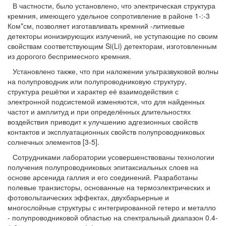
В частности, было установлено, что электрическая структура
кремния, имеющего удельное сопротивление в районе 1-:-3
Ком*см, позволяет изготавливать кремний -литиевые
детекторы ионизирующих излучений, не уступающие по своим
свойствам соответствующим Si(Li) детекторам, изготовленным
из дорогого беспримесного кремния.
Установлено также, что при наложении ультразвуковой волны
на полупроводник или полупроводниковую структуру,
структура решётки и характер её взаимодействия с
электронной подсистемой изменяются, что для найденных
частот и амплитуд и при определённых длительностях
воздействия приводит к улучшению адгезионных свойств
контактов и эксплуатационных свойств полупроводниковых
солнечных элементов [3-5].
Сотрудниками лаборатории усовершенствованы технологии
получения полупроводниковых эпитаксиальных слоев на
основе арсенида галлия и его соединений. Разработаны
полевые транзисторы, основанные на термоэлектрических и
фотовольтаических эффектах, двухбарьерные и
многослойные структуры с интегрированной гетеро и металло
- полупроводниковой областью на спектральный диапазон 0.4-