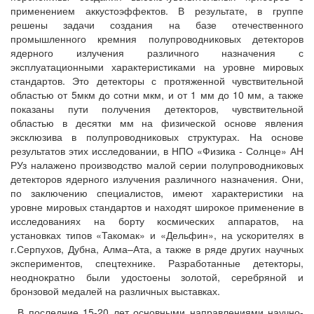
применением аккустоэффектов. В результате, в группе
решены задачи создания на базе отечественного
промышленного кремния полупроводниковых детекторов
ядерного излучения различного назначения с
эксплуатационными характеристиками на уровне мировых
стандартов. Это детекторы с протяженной чувствительной
областью от 5мкм до сотни мкм, и от 1 мм до 10 мм, а также
показаны пути получения детекторов, чувствительной
областью в десятки мм на физической основе явления
эксклюзива в полупроводниковых структурах. На основе
результатов этих исследовании, в НПО «Физика - Солнце» АН
РУз налажено производство малой серии полупроводниковых
детекторов ядерного излучения различного назначения. Они,
по заключению специалистов, имеют характеристики на
уровне мировых стандартов и находят широкое применение в
исследованиях на борту космических аппаратов, на
установках типов «Такомак» и «Дельфин», на ускорителях в
г.Серпухов, Дубна, Алма–Ата, а также в ряде других научных
экспериментов, спецтехнике. Разработанные детекторы,
неоднократно были удостоены золотой, серебряной и
бронзовой медалей на различных выставках.
В последние 15-20 лет основными направлениями научно-