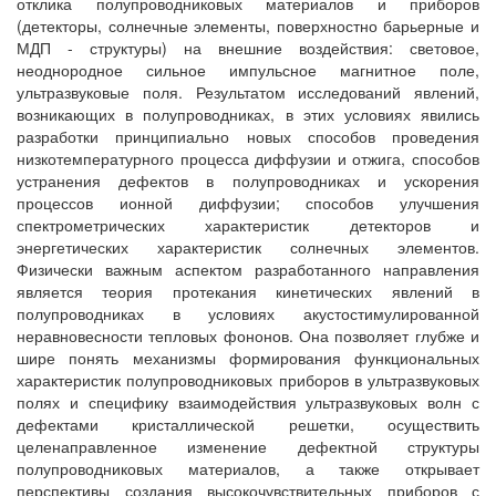
отклика полупроводниковых материалов и приборов
(детекторы, солнечные элементы, поверхностно барьерные и
МДП - структуры) на внешние воздействия: световое,
неоднородное сильное импульсное магнитное поле,
ультразвуковые поля. Результатом исследований явлений,
возникающих в полупроводниках, в этих условиях явились
разработки принципиально новых способов проведения
низкотемпературного процесса диффузии и отжига, способов
устранения дефектов в полупроводниках и ускорения
процессов ионной диффузии; способов улучшения
спектрометрических характеристик детекторов и
энергетических характеристик солнечных элементов.
Физически важным аспектом разработанного направления
является теория протекания кинетических явлений в
полупроводниках в условиях акустостимулированной
неравновесности тепловых фононов. Она позволяет глубже и
шире понять механизмы формирования функциональных
характеристик полупроводниковых приборов в ультразвуковых
полях и специфику взаимодействия ультразвуковых волн с
дефектами кристаллической решетки, осуществить
целенаправленное изменение дефектной структуры
полупроводниковых материалов, а также открывает
перспективы создания высокочувствительных приборов с