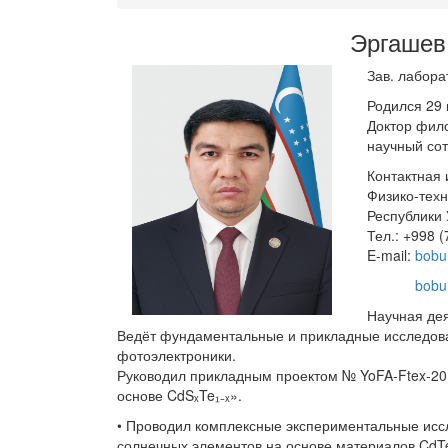
Эргашев
Зав. лабор
Родился 29 
Доктор фило
научный сот
Контактная
Физико-техн
Республики 
Тел.: +998 (
E-mail:
bobu
bobu
Научная дея
Ведёт фундаментальные и прикладные исследова
фотоэлектроники.
Руководил прикладным проектом № YoFA-Ftex-20
основе CdSₓTe₁₋ₓ».
• Проводил комплексные экспериментальные исс
солнечных элементов на основе материалов CdTe,