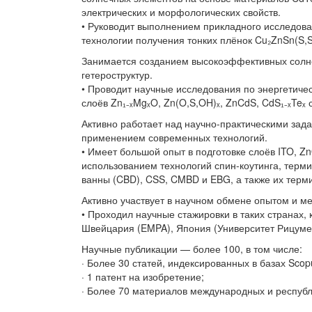
электрических и морфологических свойств.
• Руководит выполнением прикладного исследова
технологии получения тонких плёнок Cu₂ZnSn(S,
Занимается созданием высокоэффективных солне
гетероструктур.
• Проводит научные исследования по энергетиче
слоёв Zn₁₋ₓMgₓO, Zn(O,S,OH)ₓ, ZnCdS, CdS₁₋ₓTeₓ
Активно работает над научно-практическими зад
применением современных технологий.
• Имеет большой опыт в подготовке слоёв ITO, Z
использованием технологий спин-коутинга, терм
ванны (CBD), CSS, CMBD и EBG, а также их терм
Активно участвует в научном обмене опытом и м
• Проходил научные стажировки в таких странах,
Швейцария (EMPA), Япония (Университет Рицуме
Научные публикации — более 100, в том числе:
· Более 30 статей, индексированных в базах Scop
· 1 патент на изобретение;
· Более 70 материалов международных и респуб