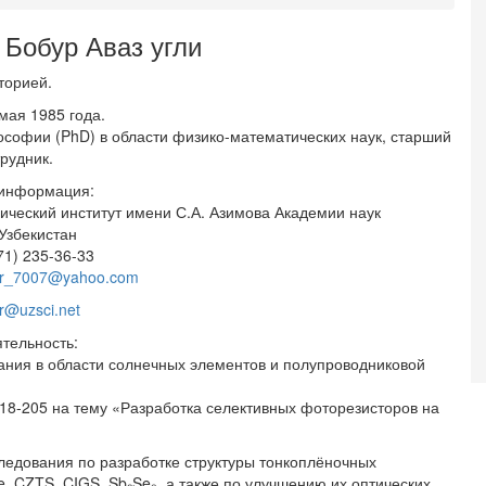
 Бобур Аваз угли
аторией.
мая 1985 года.
софии (PhD) в области физико-математических наук, старший
рудник.
 информация:
ический институт имени С.А. Азимова Академии наук
Узбекистан
71) 235-36-33
r_7007@yahoo.com
r@uzsci.net
тельность:
ния в области солнечных элементов и полупроводниковой
18-205 на тему «Разработка селективных фоторезисторов на
ледования по разработке структуры тонкоплёночных
 CZTS, CIGS, Sb₂Se₃, а также по улучшению их оптических,