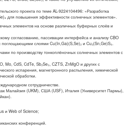
тельского проекта по теме AL-9224104496: «Разработка
Se)₄ для повышения эффективности солнечных элементов».
чных элементов на основе различных буферных слоёв и
скому согласованию, пассивации интерфейса и анализу CBO
 с поглощающими слоями Cu(In,Ga)(S,Se)₂ и Cu₂(Sn,Ge)S₃.
ачами по производству тонкоплёночных солнечных элементов с
nO, Mo, CdS, CdTe, Sb₂Se₃, CZTS, ZnMgO и других с
ического испарения, магнетронного распыления, химической
ической обработки.
еждународном сотрудничестве.
 как Малайзия (UKM), США (USF), Италия (Университет Пармы),
йкан).
us и Web of Science;
ликанских конференций.