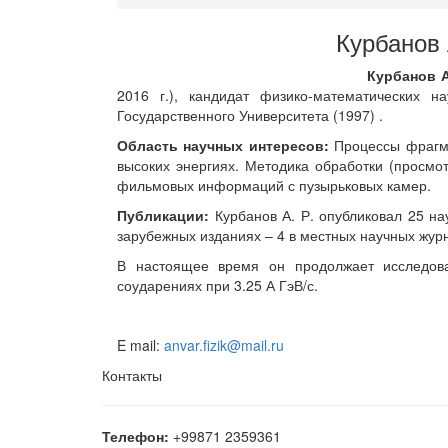
Курбанов
Курбанов 
2016 г.), кандидат физико-математических н
Государственного Университета (1997) .
Область научных интересов:
Процессы фрагм
высоких энергиях. Методика обработки (просмо
фильмовых информаций с пузырьковых камер.
Публикации:
Курбанов А. Р. опубликовал 25 нау
зарубежных изданиях – 4 в местных научных жур
В настоящее время он продолжает исследов
соударениях при 3.25 А ГэВ/с.
E mail:
anvar.fizik@mail.ru
Контакты
Телефон:
+99871 2359361