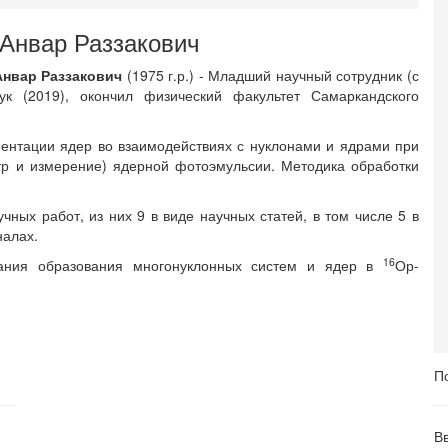
 Анвар Раззакович
Анвар Раззакович
(1975 г.р.) - Младший научный сотрудник (с
аук (2019), окончил физический факультет Самаркандского
ентации ядер во взаимодействиях с нуклонами и ядрами при
тр и измерение) ядерной фотоэмульсии. Методика обработки
чных работ, из них 9 в виде научных статей, в том числе 5 в
налах.
16
ания образования многонуклонных систем и ядер в
Ор-
П
В