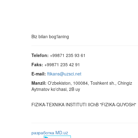
Biz bilan bog'laning
Telefon:
+99871 235 93 61
Faks:
+99871 235 42 91
E-mail:
ftikans@uzsci.net
Manzil:
O'zbekiston, 100084, Toshkent sh., Chingiz
Aytmatov ko'chasi, 2B uy
FIZIKA-TEXNIKA INSTITUTI IIChB "FIZIKA-QUYOSH"
разработка MD.uz