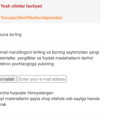
Yosh olimlar faoliyati
Yutuqlar(Sertifikatlar/diplomlar)
una bo'ling
mail manzilingizni kiriting va bizning saytimizdan yangi
teriallar, yangiliklar va foydali maslahatlarni darhol
ektron pochtangizga yuboring:
archa huquqlar himoyalangan
yt materiallarini qayta chop etishda veb-saytga havola
rak