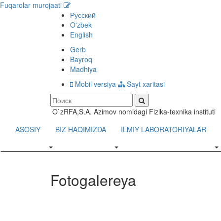
Fuqarolar murojaati
Русский
O'zbek
English
Gerb
Bayroq
Madhiya
Mobil versiya
Sayt xaritasi
O`zRFA,S.A. Azimov nomidagi Fizika-texnika instituti
ASOSIY
BIZ HAQIMIZDA
ILMIY LABORATORIYALAR
Fotogalereya