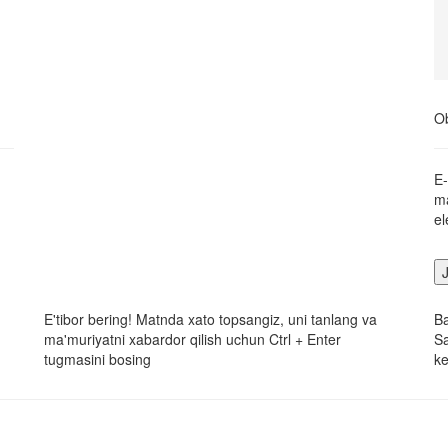
Ob
E-
ma
el
E'tibor bering! Matnda xato topsangiz, uni tanlang va
B
ma'muriyatni xabardor qilish uchun Ctrl + Enter
Sa
tugmasini bosing
ke