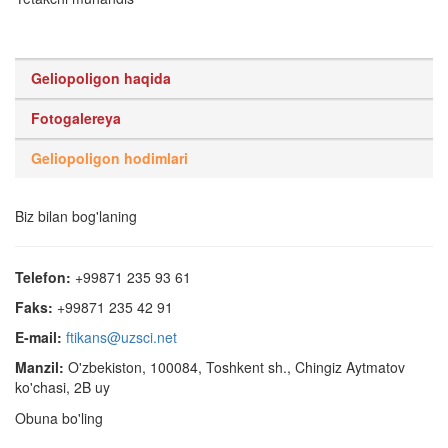
Geliopoligon haqida
Fotogalereya
Geliopoligon hodimlari
Biz bilan bog'laning
Telefon:
+99871 235 93 61
Faks:
+99871 235 42 91
E-mail:
ftikans@uzsci.net
Manzil:
O'zbekiston, 100084, Toshkent sh., Chingiz Aytmatov
ko'chasi, 2B uy
Obuna bo'ling