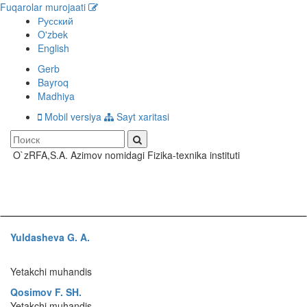
Fuqarolar murojaati
Русский
O'zbek
English
Gerb
Bayroq
Madhiya
Mobil versiya
Sayt xaritasi
O`zRFA,S.A. Azimov nomidagi Fizika-texnika instituti
Toggle
navigati
Yuldasheva G. A.
Yetakchi muhandis
Qosimov F. SH.
Yetakchi muhandis