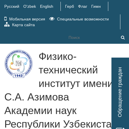
Русский
O'zbek
English
Герб
Флаг
Гимн
Мобильная версия
Специальные возможности
Карта сайта
Физико-
Tog
технический
Обращение граждан
nav
институт имени
С.А. Азимова
Академии наук
Республики Узбекистан