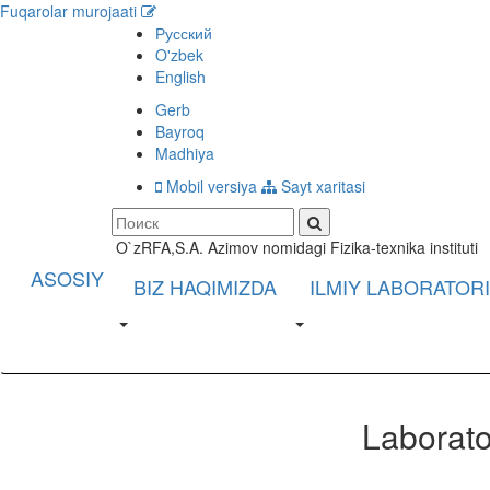
Fuqarolar murojaati
Русский
O'zbek
English
Gerb
Bayroq
Madhiya
Mobil versiya
Sayt xaritasi
O`zRFA,S.A. Azimov nomidagi Fizika-texnika instituti
ASOSIY
BIZ HAQIMIZDA
ILMIY LABORATOR
Laborato