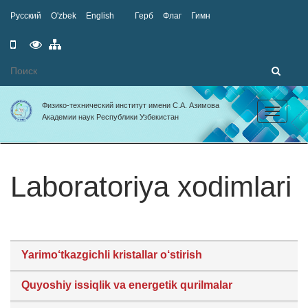
Русский
O'zbek
English
Герб
Флаг
Гимн
Мобильная
Специальные
Карта
версия
возможности
сайта
Физико-технический институт имени С.А. Азимова
Toggle
Академии наук Республики Узбекистан
navigation
Laboratoriya xodimlari
Yarimo‘tkazgichli kristallar o‘stirish
Quyoshiy issiqlik va energetik qurilmalar