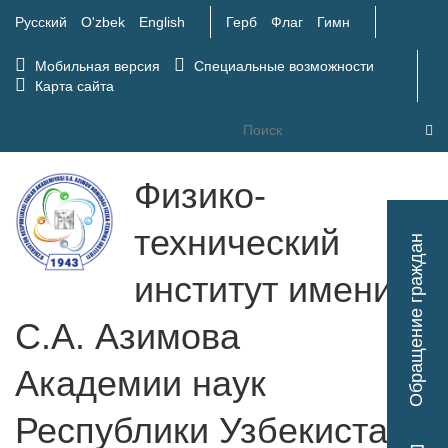
Русский
O'zbek
English
Герб
Флаг
Гимн
Мобильная версия
Специальные возможности
Карта сайта
Физико-
Tog
технический
Обращение граждан
nav
институт имени
С.А. Азимова
Академии наук
Республики Узбекистан