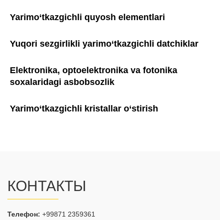
Yarimo‘tkazgichli quyosh elementlari
Yuqori sezgirlikli yarimo‘tkazgichli datchiklar
Elektronika, optoelektronika va fotonika
soxalaridagi asbobsozlik
Yarimo‘tkazgichli kristallar o‘stirish
КОНТАКТЫ
Телефон:
+99871 2359361