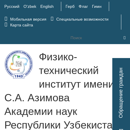
Русский
O'zbek
English
Герб
Флаг
Гимн
Мобильная версия
Специальные возможности
Карта сайта
Физико-
Tog
технический
Обращение граждан
nav
институт имени
С.А. Азимова
Академии наук
Республики Узбекистан