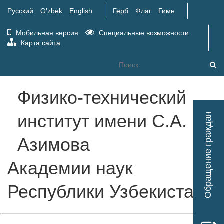
Русский
O'zbek
English
Герб
Флаг
Гимн
Мобильная версия
Специальные возможности
Карта сайта
Физико-технический
Tog
институт имени С.А.
Обращение граждан
nav
Азимова
Академии наук
Республики Узбекистан