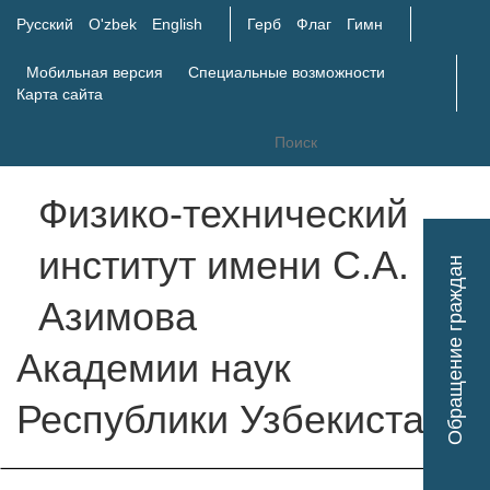
Русский
O'zbek
English
Герб
Флаг
Гимн
Мобильная версия
Специальные возможности
Карта сайта
Физико-технический
Tog
институт имени С.А.
Обращение граждан
nav
Азимова
Академии наук
Республики Узбекистан