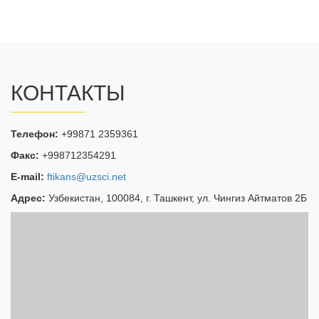
КОНТАКТЫ
Телефон:
+99871 2359361
Факс:
+998712354291
E-mail:
ftikans@uzsci.net
Адрес:
Узбекистан, 100084, г. Ташкент, ул. Чингиз Айтматов 2Б