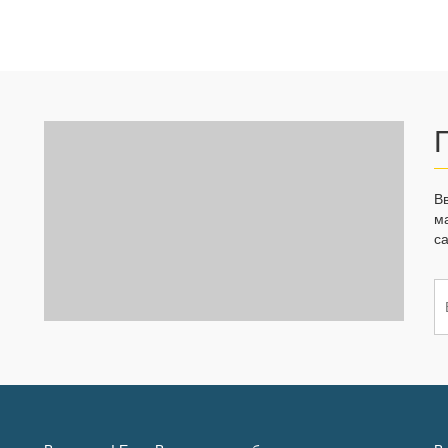
В
м
са