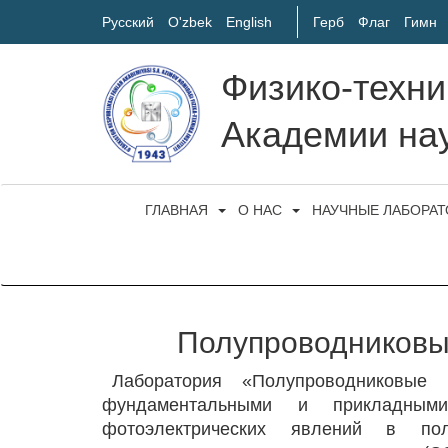
Русский
O'zbek
English
Герб
Флаг
Гимн
Физико-техни
Академии нау
ГЛАВНАЯ
О НАС
НАУЧНЫЕ ЛАБОРА
Полупроводниковы
Лаборатория «Полупроводниковые
фундаментальными и прикладным
фотоэлектрических явлений в пол