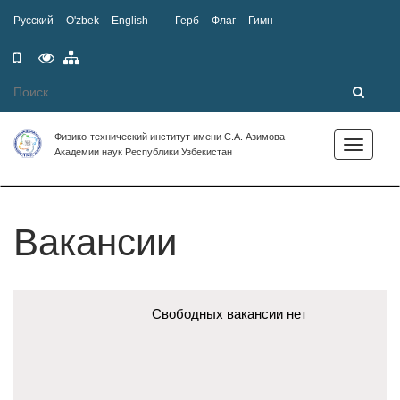
Русский
O'zbek
English
Герб
Флаг
Гимн
Мобильная
Специальные
Карта
версия
возможности
сайта
Физико-технический институт имени С.А. Азимова
Toggle
Академии наук Республики Узбекистан
navigation
Вакансии
Свободных вакансии нет