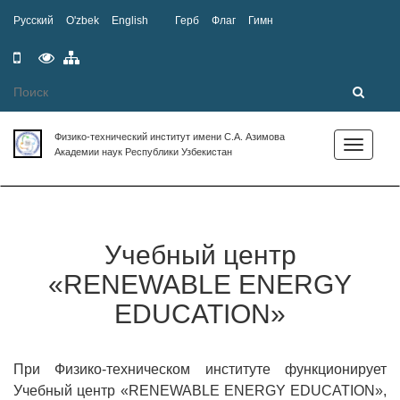
Русский
O'zbek
English
Герб
Флаг
Гимн
Мобильная
Специальные
Карта
версия
возможности
сайта
Физико-технический институт имени С.А. Азимова
Toggle
Академии наук Республики Узбекистан
navigation
Учебный центр
«RENEWABLE ENERGY
EDUCATION»
При Физико-техническом институте функционирует
Учебный центр «RENEWABLE ENERGY EDUCATION»,