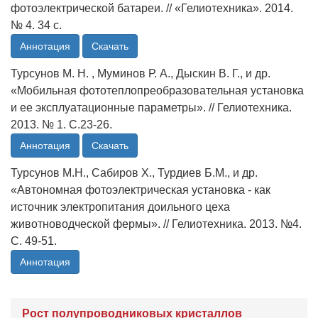
фотоэлектрической батареи. // «Гелиотехника». 2014.
№ 4. 34 с.
Аннотация
Скачать
Турсунов М. Н. , Муминов Р. А., Дыскин В. Г., и др.
«Мобильная фототеплопреобразовательная установка
и ее эксплуатационные параметры». // Гелиотехника.
2013. № 1. С.23-26.
Аннотация
Скачать
Турсунов М.Н., Сабиров Х., Турдиев Б.М., и др.
«Автономная фотоэлектрическая установка - как
источник электропитания доильного цеха
животноводческой фермы». // Гелиотехника. 2013. №4.
C. 49-51.
Аннотация
Рост полупроводниковых кристаллов