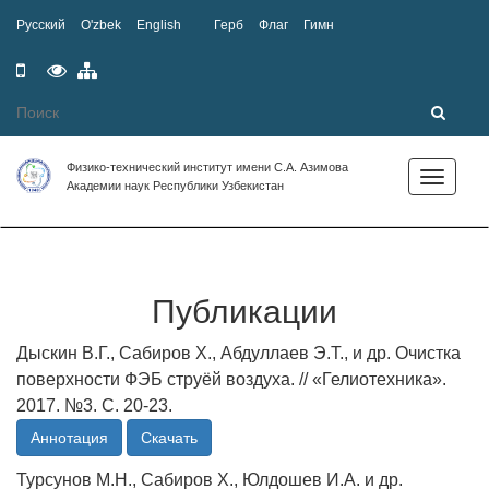
Русский
O'zbek
English
Герб
Флаг
Гимн
Мобильная
Специальные
Карта
версия
возможности
сайта
Физико-технический институт имени С.А. Азимова
Toggle
Академии наук Республики Узбекистан
navigation
Публикации
Дыскин В.Г., Сабиров Х., Абдуллаев Э.Т., и др. Очистка
поверхности ФЭБ струёй воздуха. // «Гелиотехника».
2017. №3. С. 20-23.
Аннотация
Скачать
Турсунов М.Н., Сабиров Х., Юлдошев И.А. и др.