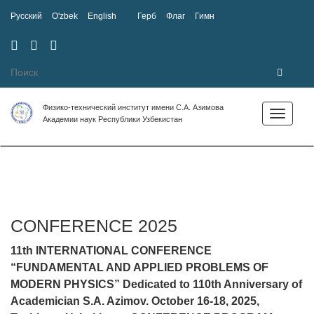
Русский
O'zbek
English
Герб
Флаг
Гимн
Мобильная
Специальные
Карта
версия
возможности
сайта
Физико-технический институт имени С.А. Азимова
Toggle
Академии наук Республики Узбекистан
navigation
CONFERENCE 2025
11th INTERNATIONAL CONFERENCE
“FUNDAMENTAL AND APPLIED PROBLEMS OF
MODERN PHYSICS” Dedicated to 110th Anniversary of
Academician S.A. Azimov. October 16-18, 2025,