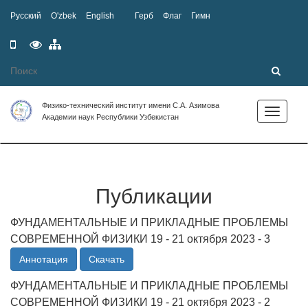
Русский
O'zbek
English
Герб
Флаг
Гимн
Мобильная
Специальные
Карта
версия
возможности
сайта
Физико-технический институт имени С.А. Азимова
Toggle
Академии наук Республики Узбекистан
navigation
Публикации
ФУНДАМЕНТАЛЬНЫЕ И ПРИКЛАДНЫЕ ПРОБЛЕМЫ
СОВРЕМЕННОЙ ФИЗИКИ 19 - 21 октября 2023 - 3
Аннотация
Скачать
ФУНДАМЕНТАЛЬНЫЕ И ПРИКЛАДНЫЕ ПРОБЛЕМЫ
СОВРЕМЕННОЙ ФИЗИКИ 19 - 21 октября 2023 - 2