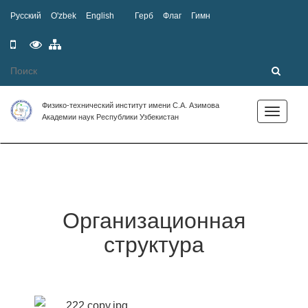
Русский
O'zbek
English
Герб
Флаг
Гимн
Мобильная
Специальные
Карта
версия
возможности
сайта
Физико-технический институт имени С.А. Азимова
Toggle
Академии наук Республики Узбекистан
navigation
Организационная
структура