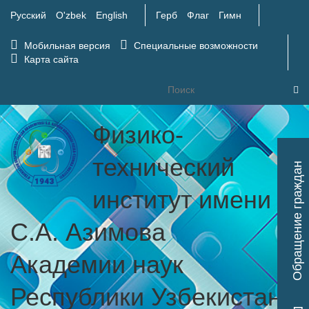
Русский
O'zbek
English
Герб
Флаг
Гимн
Мобильная версия
Специальные возможности
Карта сайта
Физико-
Tog
технический
Обращение граждан
nav
институт имени
С.А. Азимова
Академии наук
Республики Узбекистан