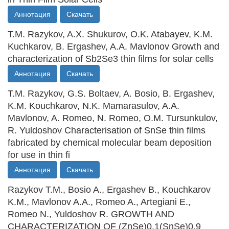
Аннотация
Скачать
T.M. Razykov, A.X. Shukurov, O.K. Atabayev, K.M.
Kuchkarov, B. Ergashev, A.A. Mavlonov Growth and
characterization of Sb2Se3 thin films for solar cells
Аннотация
Скачать
T.M. Razykov, G.S. Boltaev, A. Bosio, B. Ergashev,
K.M. Kouchkarov, N.K. Mamarasulov, A.A.
Mavlonov, A. Romeo, N. Romeo, O.M. Tursunkulov,
R. Yuldoshov Characterisation of SnSe thin films
fabricated by chemical molecular beam deposition
for use in thin fi
Аннотация
Скачать
Razykov T.M., Bosio A., Ergashev B., Kouchkarov
K.M., Mavlonov A.A., Romeo A., Artegiani E.,
Romeo N., Yuldoshov R. GROWTH AND
CHARACTERIZATION OF (ZnSe)0.1(SnSe)0.9