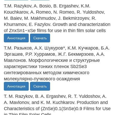
T.M. Razykov, A. Bosio, B. Ergashev, K.M.
Kouchkarov, A. Romeo, N. Romeo, R. Yuldoshov,
M. Baiev, M. Makhmudov, J. Bekmirzoyev, R.
Khurramov, E. Fazylov. Growth and characterization
of ZnxSn1−xSe films for use in thin film solar cells
Аннотация
Скачать
T.M. Разыков, A.X. Шукуров*, K.M. Kучкаров, Б.А.
Эргашев, Р.Р. Хуррамов, Ж.Г. Бекмирзоев, А.А.
Мавлонов. Морфологические и структурные
характеристики тонких пленок Sb2Se3
синтезированных методом химического
молекулярно-пучкового осаждения
Аннотация
Скачать
T. M. Razykov, B. A. Ergashev, R. T. Yuldoshov, A.
A. Mavlonov, and K. M. Kuchkarov. Production and
Characteristics of (ZnSe)0.1(SnSe)0.9 Films for Use
in Thin Film Solar Cells