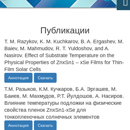
Публикации
T. M. Razykov, K. M. Kuchkarov, B. A. Ergashev, M.
Baiev, M. Mahmudov, R. T. Yuldoshov, and A.
Nasirov. Effect of Substrate Temperature on the
Physical Properties of ZnхSn1 – хSe Films for Thin-
Film Solar Cells
Аннотация
Скачать
T.М. Разыков, К.М. Кучкаров, Б.А. Эргашев, М.
Баиев, М. Махмудов, Р.Т. Йулдошов, А. Насиров.
Влияние температуры подложки на физические
свойства пленок ZnхSn1-хSe для
тонкопленочных солнечных элементов
Аннотация
Скачать