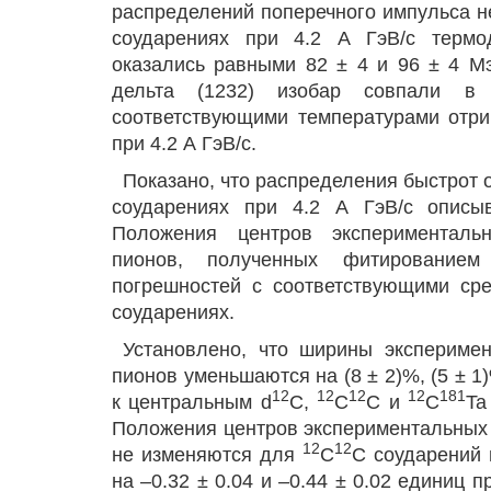
распределений поперечного импульса не
соударениях при 4.2 А ГэВ/с термо
оказались равными 82 ± 4 и 96 ± 4 М
дельта (1232) изобар совпали в 
соответствующими температурами отри
при 4.2 А ГэВ/с.
Показано, что распределения быстрот 
соударениях при 4.2 А ГэВ/с описыв
Положения центров эксперименталь
пионов, полученных фитирование
погрешностей с соответствующими ср
соударениях.
Установлено, что ширины эксперимен
пионов уменьшаются на (8 ± 2)%, (5 ± 1
12
12
12
12
181
к центральным d
C,
C
C и
C
Ta
Положения центров экспериментальных
12
12
не изменяются для
C
C соударений
на –0.32 ± 0.04 и –0.44 ± 0.02 единиц