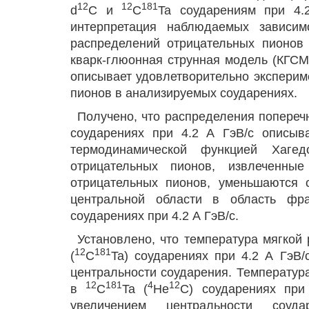
12
12
181
d
C и
C
Ta соударениям при 4.2
интерпретация наблюдаемых зависим
распределений отрицательных пионов 
кварк-глюонная струнная модель (КГСМ
описывает удовлетворительно экспери
пионов в анализируемых соударениях.
Получено, что распределения попере
соударениях при 4.2 А ГэВ/с описыв
термодинамической функцией Хагед
отрицательных пионов, извлеченны
отрицательных пионов, уменьшаются
центральной области в область фр
соударениях при 4.2 А ГэВ/с.
Установлено, что температура мягкой 
12
181
(
C
Ta) соударениях при 4.2 А ГэВ/
центральности соударения. Температура
12
181
4
12
в
C
Ta (
He
C) соударениях при
увеличением центральности соуд