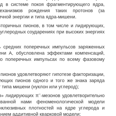
ед в системе покоя фрагментирующего ядра,
еханизмов рождения таких протонов (за
чной энергии и типа ядра-мишени.
вторичных пионов, в том числе и лидирующих,
-углеродных соударениях при высоких энергиях
ь средних поперечных импульсов заряженных
ени А, обусловлена эффектами компенсаций,
о поперечных импульсах по всему фазовому
 пионов удовлетворяют гипотезе факторизации,
ующих пионов одного и того же знака заряда
типа мишени (нуклон или углерод);
−
ся» лидирующих π
-мезонов удовлетворительно
ванной нами феноменологической модели
нклюзивных плотностей на ядре углерода и
анием аддитивной кварковой модели;