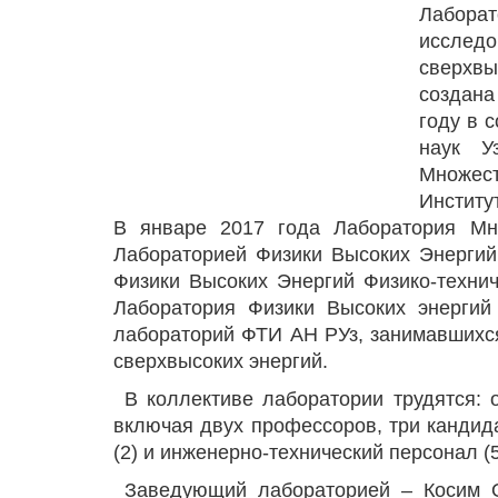
Лаборат
исслед
сверхв
создана
году в 
наук У
Множест
Институ
В январе 2017 года Лаборатория Мн
Лабораторией Физики Высоких Энергий
Физики Высоких Энергий Физико-технич
Лаборатория Физики Высоких энергий
лабораторий ФТИ АН РУз, занимавшихс
сверхвысоких энергий.
В коллективе лаборатории трудятся: о
включая двух профессоров, три кандида
(2) и инженерно-технический персонал (5
Заведующий лабораторией – Косим Ол