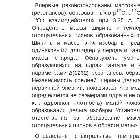
Впервые реконструированы массовые
12
12
(резонансов), образованных в p
C, d
16
Op взаимодействиях при 3.25 А Г
Определены массы, ширины и темпер
отрицательных пионов образованных о
Ширины и массы этих изобар в преде
одинаковыми для ядер углерода и тан
массы снаряда. Обнаружено умен
образующихся на ядрах тантала и у
параметрами ∆(1232) резонансов, обр
Независимость средней ширины дельт
первичной энергии, показывает, что м
определяется не размерами ядра и не о
как адронная плотность) малой лока
образования дельта изобары Установл
ответственна за образование мак
отрицательных пионов в области малых
Определены спектральные темпер