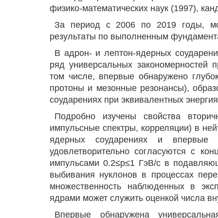
физико-математических наук (1997), кан
За период с 2006 по 2019 годы, м
результаты по выполненным фундамент
В адрон- и лептон-ядерных соударени
ряд универсальных закономерностей п
том числе, впервые обнаружено глубо
протоны и мезонные резонансы), обра
соударениях при эквивалентных энергия
Подробно изучены свойства вторич
импульсные спектры, корреляции) в ней
ядерных соударениях и впервые п
удовлетворительно согласуются с кон
импульсами 0.2≤р≤1 ГэВ/с в подавляю
выбивания нуклонов в процессах пере
множественность наблюденных в эксп
ядрами может служить оценкой числа в
Впервые обнаружена универсальна