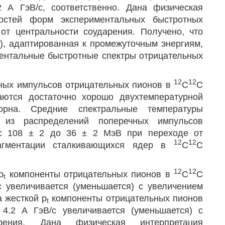
 А ГэВ/с, соответственно. Дана физическая
остей форм экспериментальных быстротных
от центральности соударения. Получено, что
), адаптированная к промежуточным энергиям,
ментальные быстротные спектры отрицательных
12
12
чных импульсов отрицательных пионов в
C
C
аются достаточно хорошо двухтемпературной
орна. Средние спектральные температуры
е из распределений поперечных импульсов
 с 108 ± 2 до 36 ± 2 МэВ при переходе от
12
12
агментации сталкивающихся ядер в
C
C
12
12
p
компоненты отрицательных пионов в
C
C
t
с увеличивается (уменьшается) с увеличением
 жесткой p
компоненты отрицательных пионов
t
 4.2 А ГэВ/с увеличивается (уменьшается) с
арения. Дана физическая интерпретация