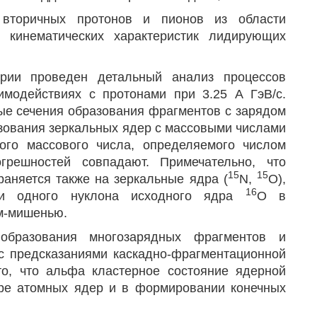
 вторичных протонов и пионов из области
 кинематических характеристик лидирующих
рии проведен детальный анализ процессов
модействиях с протонами при 3.25 А ГэВ/с.
ые сечения образования фрагментов с зарядом
разования зеркальных ядер с массовыми числами
го массового числа, определяемого числом
грешностей совпадают. Примечательно, что
15
15
аняется также на зеркальные ядра (
N,
O),
16
ери одного нуклона исходного ядра
О в
м-мишенью.
 образования многозарядных фрагментов и
с предсказаниями каскадно-фрагментационной
о, что альфа кластерное состояние ядерной
уре атомных ядер и в формировании конечных