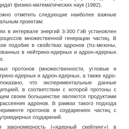
дидат физико-математических наук (1982).
ожно отметить следующие наиболее важные
альным проектам:
ях в интервале энергий 3-300 ГэВ установлен
роцессов множественной генерации частиц. В
кое подобие в свойствах адронов (π±-мезоны,
зованных в нейтрино-ядерных и адрон-ядерных
х.
ных протонов (множественности, угловые и
трино-ядерных и адрон-ядерных, а также ядро-
оказано, что экспериментальные данные
цепцией, в соответствии с которой протоны с
щем своем большинстве являются продуктами
рассеяния адронов. В рамках такого подхода
ерименте протонов в соударениях частиц с
нутриядерных соударений.
я закономерность («ядерный скейлинг») в