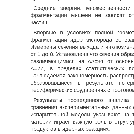
Средние энергии, множественности
фрагментации мишени не зависят от
частиц.
Впервые в условиях полной геомет
фрагментации ядер кислорода во взаи
Измерены сечения выхода и инклюзивн
от 1 до 8. Установлена что сечения об
различающимися на ∆А=±1 от основно
А=2Z, в пределах статистических по
наблюдаемая закономерность распростр
образовавшиеся в результате пот
периферических соударениях с протоно
Результаты проведенного анализа
сравнения экспериментальных данных 
испарительной модели указывают на т
материи играет важную роль в структ
продуктов в ядерных реакциях.