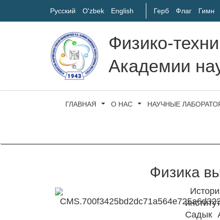
Русский
O'zbek
English
Герб
Флаг
Гимн
Физико-техни
Академии нау
ГЛАВНАЯ
О НАС
НАУЧНЫЕ ЛАБОРАТО
Физика вы
Истор
институ
Садык 