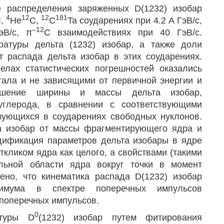
 распределения заряженных D(1232) изобар
4
12
12
181
C,
He
C,
C
Ta соударениях при 4.2 А ГэВ/с,
–12
эВ/с, π
С взаимодействиях при 40 ГэВ/с.
атуры дельта (1232) изобар, а также доли
т распада дельта изобар в этих соударениях.
лах статистических погрешностей оказались
тала и не зависящими от первичной энергии и
ьшение ширины и массы дельта изобар,
глерода, в сравнении с соответствующими
азующихся в соударениях свободных нуклонов.
а изобар от массы фрагментирующего ядра и
одификация параметров дельта изобары в ядре
ткликом ядра как целого, а свойствами (такими
льной области ядра вокруг точки в момент
ено, что кинематика распада D(1232) изобар
симума в спектре поперечных импульсов
 поперечных импульсов.
0
атуры D
(1232) изобар путем фитирования