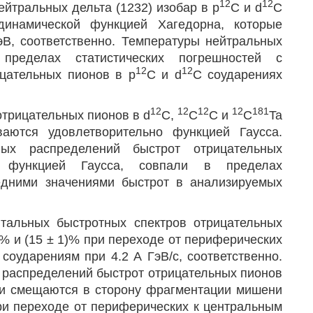
12
12
йтральных дельта (1232) изобар в p
C и d
C
динамической функцией Хагедорна, которые
эВ, соответственно. Температуры нейтральных
пределах статистических погрешностей с
12
12
цательных пионов в p
C и d
C соударениях
12
12
12
12
181
отрицательных пионов в d
C,
C
C и
C
Ta
аются удовлетворительно функцией Гаусса.
ных распределений быстрот отрицательных
м функцией Гаусса, совпали в пределах
едними значениями быстрот в анализируемых
тальных быстротных спектров отрицательных
)% и (15 ± 1)% при переходе от периферических
 соударениям при 4.2 А ГэВ/с, соответственно.
 распределений быстрот отрицательных пионов
 и смещаются в сторону фрагментации мишени
 при переходе от периферических к центральным