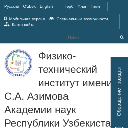
Русский
O'zbek
English
Герб
Флаг
Гимн
Мобильная версия
Специальные возможности
Карта сайта
Физико-
Tog
технический
Обращение граждан
nav
институт имени
С.А. Азимова
Академии наук
Республики Узбекистан