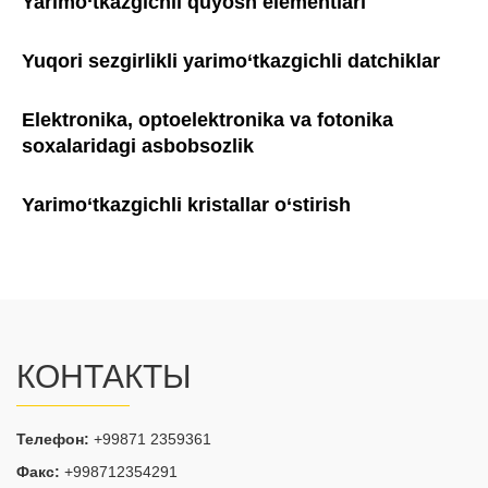
Yarimo‘tkazgichli quyosh elementlari
Yuqori sezgirlikli yarimo‘tkazgichli datchiklar
Elektronika, optoelektronika va fotonika
soxalaridagi asbobsozlik
Yarimo‘tkazgichli kristallar o‘stirish
КОНТАКТЫ
Телефон:
+99871 2359361
Факс:
+998712354291