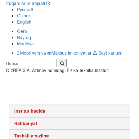
Fuqarolar murojaati
Русский
O'zbek
English
Gerb
Bayroq
Madhiya
Mobil versiya
Maxsus imkoniyatlar
Sayt xaritasi
O`zRFA,S.A. Azimov nomidagi Fizika-texnika instituti
Toggle
navigati
Institut haqida
Rahbariyat
Tashkiliy tuzilma