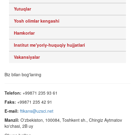
Yutuqlar
Yosh olimlar kengashi
Hamkorlar
Institut me'yoriy-huquqiy hujjatlari
Vakansiyalar
Biz bilan bog'laning
Telefon:
+99871 235 93 61
Faks:
+99871 235 42 91
E-mail:
ftikans@uzsci.net
Manzil:
O'zbekiston, 100084, Toshkent sh., Chingiz Aytmatov
ko'chasi, 2B uy