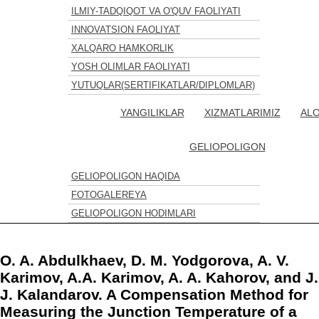
ILMIY-TADQIQOT VA O'QUV FAOLIYATI
INNOVATSION FAOLIYAT
XALQARO HAMKORLIK
YOSH OLIMLAR FAOLIYATI
YUTUQLAR(SERTIFIKATLAR/DIPLOMLAR)
YANGILIKLAR
XIZMATLARIMIZ
AL
GELIOPOLIGON
GELIOPOLIGON HAQIDA
FOTOGALEREYA
GELIOPOLIGON HODIMLARI
O. A. Abdulkhaev, D. M. Yodgorova, A. V.
Karimov, A.А. Karimov, A. A. Kahorov, and J.
J. Kalandarov. A Compensation Method for
Measuring the Junction Temperature of a