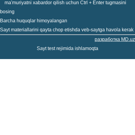
ma'muriyatni xabardor qilish uchun Ctrl + Enter tugmasini
bosing
Barcha huquqlar himoyalangan
Sayt materiallarini qayta chop etishda veb-saytga havola kerak
разработка MD.uz
Sayt test rejimida ishlamoqta