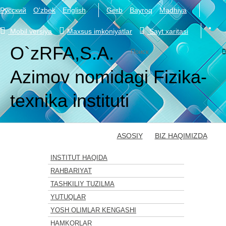
Русский
O'zbek
English
Gerb
Bayroq
Madhiya
Mobil versiya
Maxsus imkoniyatlar
Sayt xaritasi
Toggl
navig
O`zRFA,S.A.
Azimov nomidagi Fizika-
texnika instituti
ASOSIY
BIZ HAQIMIZDA
INSTITUT HAQIDA
RAHBARIYAT
TASHKILIY TUZILMA
YUTUQLAR
YOSH OLIMLAR KENGASHI
HAMKORLAR