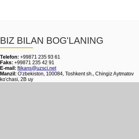
BIZ BILAN BOG'LANING
Telefon:
+99871 235 93 61
Faks:
+99871 235 42 91
E-mail:
ftikans@uzsci.net
Manzil:
O'zbekiston, 100084, Toshkent sh., Chingiz Aytmatov
ko'chasi, 2B uy