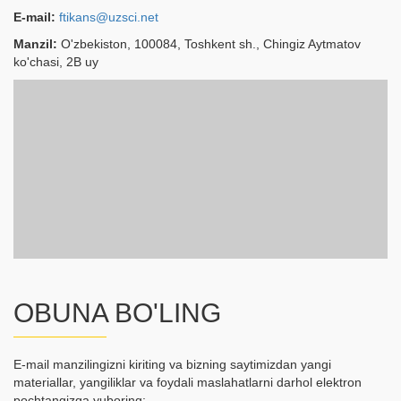
E-mail:
ftikans@uzsci.net
Manzil:
O'zbekiston, 100084, Toshkent sh., Chingiz Aytmatov
ko'chasi, 2B uy
OBUNA BO'LING
E-mail manzilingizni kiriting va bizning saytimizdan yangi
materiallar, yangiliklar va foydali maslahatlarni darhol elektron
pochtangizga yuboring: