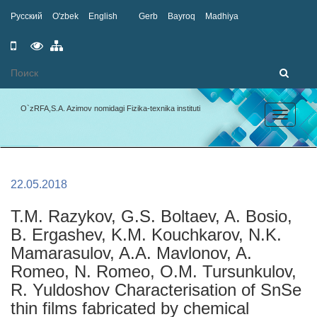
Русский
O'zbek
English
Gerb
Bayroq
Madhiya
Mobil
Maxsus
Sayt
versiya
imkoniyatlar
xaritasi
O`zRFA,S.A. Azimov nomidagi Fizika-texnika instituti
Toggle
navigation
22.05.2018
T.M. Razykov, G.S. Boltaev, A. Bosio,
B. Ergashev, K.M. Kouchkarov, N.K.
Mamarasulov, A.A. Mavlonov, A.
Romeo, N. Romeo, O.M. Tursunkulov,
R. Yuldoshov Characterisation of SnSe
thin films fabricated by chemical