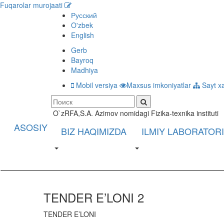
Fuqarolar murojaati
Русский
O'zbek
English
Gerb
Bayroq
Madhiya
Mobil versiya
Maxsus imkoniyatlar
Sayt xa
O`zRFA,S.A. Azimov nomidagi Fizika-texnika instituti
ASOSIY
BIZ HAQIMIZDA
ILMIY LABORATOR
TENDER E’LONI 2
TENDER E’LONI