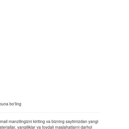
una bo'ling
mail manzilingizni kiriting va bizning saytimizdan yangi
teriallar, yangiliklar va foydali maslahatlarni darhol