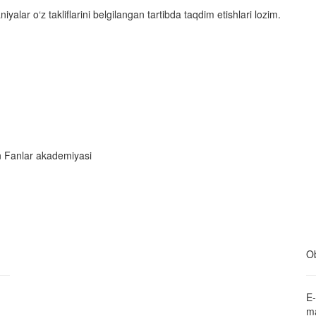
yalar o‘z takliflarini belgilangan tartibda taqdim etishlari lozim.
on Fanlar akademiyasi
Ob
E-
ma