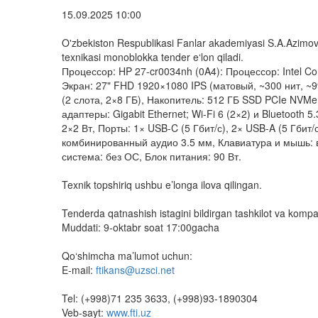
15.09.2025 10:00
O'zbekiston Respublikasi Fanlar akademiyasi S.A.Azimov n
texnikasi monoblokka tender e‘lon qiladi.
Процессор: HP 27-cr0034nh (0A4): Процессор: Intel Cor
Экран: 27" FHD 1920×1080 IPS (матовый, ~300 нит, 
(2 слота, 2×8 ГБ), Накопитель: 512 ГБ SSD PCIe NVMe 
адаптеры: Gigabit Ethernet; Wi-Fi 6 (2×2) и Bluetooth 
2×2 Вт, Порты: 1× USB-C (5 Гбит/с), 2× USB-A (5 Гбит/с
комбинированный аудио 3.5 мм, Клавиатура и мышь: в 
система: без ОС, Блок питания: 90 Вт.
Texnik topshiriq ushbu e’longa ilova qilingan.
Tenderda qatnashish istagini bildirgan tashkilot va kompani
Muddati: 9-oktabr soat 17:00gacha
Qo‘shimcha ma’lumot uchun:
E-mail:
ftikans@uzsci.net
Tel: (+998)71 235 3633, (+998)93-1890304
Veb-sayt:
www.fti.uz