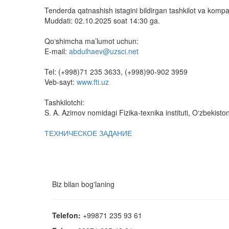
Tenderda qatnashish istagini bildirgan tashkilot va kompani
Muddati: 02.10.2025 soat 14:30 ga.
Qo‘shimcha ma’lumot uchun:
E-mail:
abdulhaev@uzsci.net
Tel: (+998)71 235 3633, (+998)90-902 3959
Veb-sayt:
www.fti.uz
Tashkilotchi:
S. A. Azimov nomidagi Fizika-texnika instituti, O‘zbekist
ТЕХНИЧЕСКОЕ ЗАДАНИЕ
Biz bilan bog'laning
Telefon:
+99871 235 93 61