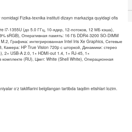
omidagi Fizika-texnika instituti dizayn markaziga quyidagi ofis
e i7-1355U (до 5.0 ГГц, 10-ядер, 12-потоков, 12 МБ кэша),
~99% sRGB), Оперативная память: 16 ГБ DDR4-3200 SO-DIMM
M.2, Графика: интегрированная Intel Iris Xe Graphics, Сетевые
5.3, Камера: HP True Vision 720p с шторкой, Динамики: стерео
), 2× USB-A 2.0, 1× HDMI-out 1.4, 1× RJ-45, 1×
комплекте (RU), Цвет: White (Shell White), Операционная
yalar o‘z takliflarini belgilangan tartibda taqdim etishlari lozim.