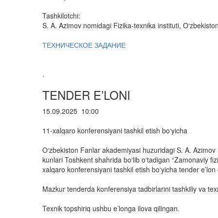
Tashkilotchi:
S. A. Azimov nomidagi Fizika-texnika instituti, O‘zbekist
ТЕХНИЧЕСКОЕ ЗАДАНИЕ
.
TENDER E’LONI
15.09.2025 10:00
11-xalqaro konferensiyani tashkil etish bo‘yicha
O‘zbekiston Fanlar akademiyasi huzuridagi S. A. Azimov n
kunlari Toshkent shahrida bo‘lib o‘tadigan “Zamonaviy f
xalqaro konferensiyani tashkil etish bo‘yicha tender e’lon q
Mazkur tenderda konferensiya tadbirlarini tashkiliy va texn
Texnik topshiriq ushbu e’longa ilova qilingan.