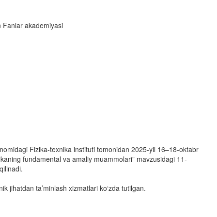
on Fanlar akademiyasi
omidagi Fizika-texnika instituti tomonidan 2025-yil 16–18-oktabr
izikaning fundamental va amaliy muammolari” mavzusidagi 11-
ilinadi.
ik jihatdan ta’minlash xizmatlari ko‘zda tutilgan.