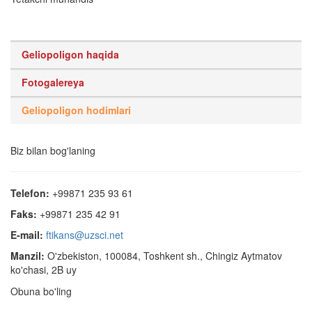
Geliopoligon haqida
Fotogalereya
Geliopoligon hodimlari
Biz bilan bog'laning
Telefon:
+99871 235 93 61
Faks:
+99871 235 42 91
E-mail:
ftikans@uzsci.net
Manzil:
O'zbekiston, 100084, Toshkent sh., Chingiz Aytmatov
ko'chasi, 2B uy
Obuna bo'ling