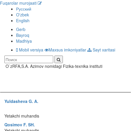
Fuqarolar murojaati
Русский
O'zbek
English
Gerb
Bayroq
Madhiya
Mobil versiya
Maxsus imkoniyatlar
Sayt xaritasi
O`zRFA,S.A. Azimov nomidagi Fizika-texnika instituti
Toggle
navigati
Yuldasheva G. A.
Yetakchi muhandis
Qosimov F. SH.
Yetakchi muhandis