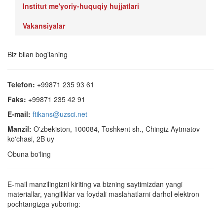
Institut me'yoriy-huquqiy hujjatlari
Vakansiyalar
Biz bilan bog'laning
Telefon:
+99871 235 93 61
Faks:
+99871 235 42 91
E-mail:
ftikans@uzsci.net
Manzil:
O'zbekiston, 100084, Toshkent sh., Chingiz Aytmatov
ko'chasi, 2B uy
Obuna bo'ling
E-mail manzilingizni kiriting va bizning saytimizdan yangi
materiallar, yangiliklar va foydali maslahatlarni darhol elektron
pochtangizga yuboring: