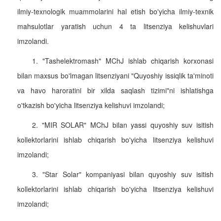
ilmiy-texnologik muammolarini hal etish bo'yicha ilmiy-texnik
mahsulotlar yaratish uchun 4 ta litsenziya kelishuvlari
imzolandi.
1. "Tashelektromash" MChJ ishlab chiqarish korxonasi
bilan maxsus bo'lmagan litsenziyani "Quyoshiy issiqlik ta'minoti
va havo haroratini bir xilda saqlash tizimi"ni ishlatishga
o'tkazish bo'yicha litsenziya kelishuvi imzolandi;
2. "MIR SOLAR" MChJ bilan yassi quyoshiy suv isitish
kollektorlarini ishlab chiqarish bo'yicha litsenziya kelishuvi
imzolandi;
3. "Star Solar" kompaniyasi bilan quyoshiy suv isitish
kollektorlarini ishlab chiqarish bo'yicha litsenziya kelishuvi
imzolandi;