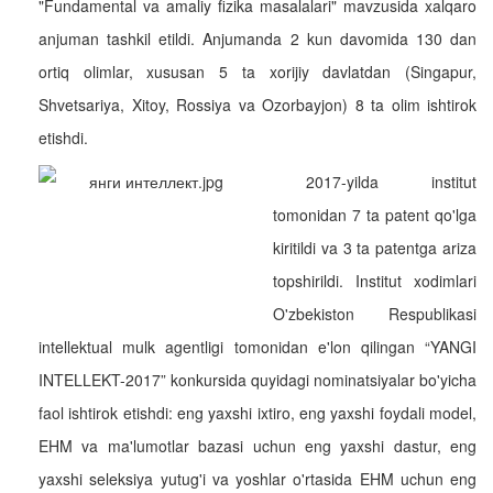
"Fundamental va amaliy fizika masalalari" mavzusida xalqaro
anjuman tashkil etildi. Anjumanda 2 kun davomida 130 dan
ortiq olimlar, xususan 5 ta xorijiy davlatdan (Singapur,
Shvetsariya, Xitoy, Rossiya va Ozorbayjon) 8 ta olim ishtirok
etishdi.
2017-yilda institut
tomonidan 7 ta patent qo'lga
kiritildi va 3 ta patentga ariza
topshirildi. Institut xodimlari
O'zbekiston Respublikasi
intellektual mulk agentligi tomonidan e'lon qilingan “YANGI
INTELLEKT-2017” konkursida quyidagi nominatsiyalar bo'yicha
faol ishtirok etishdi: eng yaxshi ixtiro, eng yaxshi foydali model,
EHM va ma'lumotlar bazasi uchun eng yaxshi dastur, eng
yaxshi seleksiya yutug'i va yoshlar o'rtasida EHM uchun eng