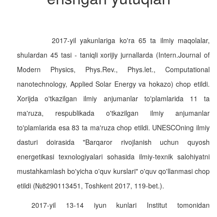
2017-yil yakunlariga ko'ra 65 ta ilmiy maqolalar,
shulardan 45 tasi - taniqli xorijiy jurnallarda (Intern.Journal of
Modern Physics, Phys.Rev., Phys.let., Computational
nanotechnology, Applied Solar Energy va hokazo) chop etildi.
Xorijda o'tkazilgan ilmiy anjumanlar to'plamlarida 11 ta
ma'ruza, respublikada o'tkazilgan ilmiy anjumanlar
to'plamlarida esa 83 ta ma'ruza chop etildi. UNESCOning ilmiy
dasturi doirasida "Barqaror rivojlanish uchun quyosh
energetikasi texnologiyalari sohasida ilmiy-texnik salohiyatni
mustahkamlash bo'yicha o'quv kurslari" o'quv qo'llanmasi chop
etildi (№8290113451, Toshkent 2017, 119-bet.).
2017-yil 13-14 iyun kunlari Institut tomonidan