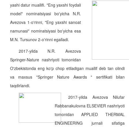
yashi datur muallifi.
"Eng yaxshi foydali
model" nominatsiyasi bo'yicha N.R.
Avezova 1-o'rinni, "Eng yaxshi sanoat
namunasi" nominatsiyasi bo'yicha esa
M.N. Tursunov 2-o'rinni egalladi.
2017-yilda N.R. Avezova
Springer-Nature nashriyoti tomonidan
O'zbekistonda eng ko'p chop etiladigan muallif deb tan olindi
va maxsus "Springer Nature Awards " sertifikati bilan
taqdirlandi.
2017-yilda Avezova Nilufar
Rabbanakulovna ELSEVIER nashriyoti
tomonidan APPLIED THERMAL
ENGINEERING jurnali sifatiga