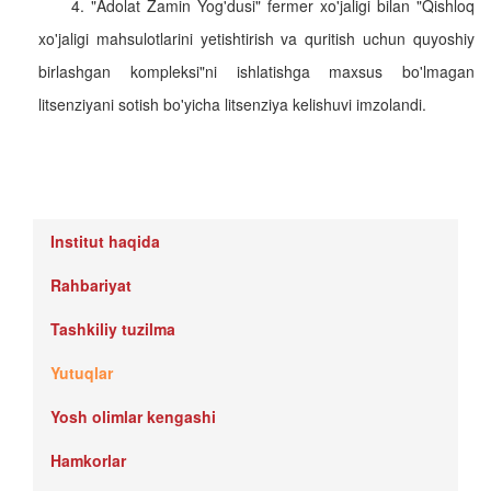
4. "Adolat Zamin Yog'dusi" fermer xo'jaligi bilan "Qishloq
xo'jaligi mahsulotlarini yetishtirish va quritish uchun quyoshiy
birlashgan kompleksi"ni ishlatishga maxsus bo'lmagan
litsenziyani sotish bo'yicha litsenziya kelishuvi imzolandi.
Institut haqida
Rahbariyat
Tashkiliy tuzilma
Yutuqlar
Yosh olimlar kengashi
Hamkorlar