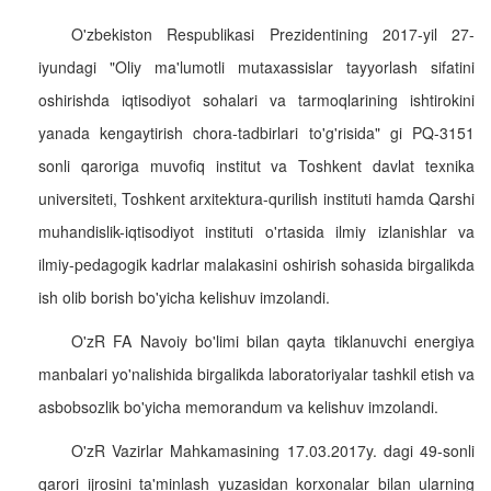
O'zbekiston Respublikasi Prezidentining 2017-yil 27-
iyundagi "Oliy ma'lumotli mutaxassislar tayyorlash sifatini
oshirishda iqtisodiyot sohalari va tarmoqlarining ishtirokini
yanada kengaytirish chora-tadbirlari to'g'risida" gi PQ-3151
sonli qaroriga muvofiq institut va Toshkent davlat texnika
universiteti, Toshkent arxitektura-qurilish instituti hamda Qarshi
muhandislik-iqtisodiyot instituti o'rtasida ilmiy izlanishlar va
ilmiy-pedagogik kadrlar malakasini oshirish sohasida birgalikda
ish olib borish bo'yicha kelishuv imzolandi.
O'zR FA Navoiy bo'limi bilan qayta tiklanuvchi energiya
manbalari yo'nalishida birgalikda laboratoriyalar tashkil etish va
asbobsozlik bo'yicha memorandum va kelishuv imzolandi.
O'zR Vazirlar Mahkamasining 17.03.2017y. dagi 49-sonli
qarori ijrosini ta'minlash yuzasidan korxonalar bilan ularning