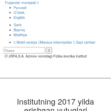
Fuqarolar murojaati
Русский
O'zbek
English
Gerb
Bayroq
Madhiya
Mobil versiya
Maxsus imkoniyatlar
Sayt xaritasi
O`zRFA,S.A. Azimov nomidagi Fizika-texnika instituti
Toggle
navigati
Institutning 2017 yilda
erishgan yutuqlari