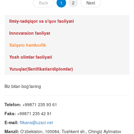
Back
1
2
Next
Ilmiy-tadqiqot va o'quv faoliyati
Innovatsion faoliyat
Xalqaro hamkorlik
Yosh olimlar faoliyati
Yutuqlar(Sertifikatlar/diplomlar)
Biz bilan bog'laning
Telefon:
+99871 235 93 61
Faks:
+99871 235 42 91
E-mail:
ftikans@uzsci.net
Manzil:
O'zbekiston, 100084, Toshkent sh., Chingiz Aytmatov