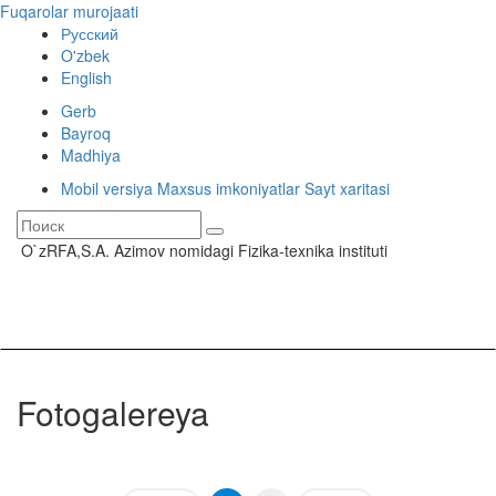
Fuqarolar murojaati
Русский
O'zbek
English
Gerb
Bayroq
Madhiya
Mobil versiya
Maxsus imkoniyatlar
Sayt xaritasi
O`zRFA,S.A. Azimov nomidagi Fizika-texnika instituti
Toggle
navigati
Fotogalereya