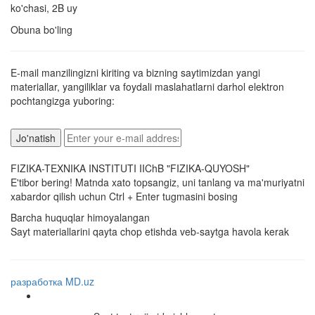
ko'chasi, 2B uy
Obuna bo'ling
E-mail manzilingizni kiriting va bizning saytimizdan yangi
materiallar, yangiliklar va foydali maslahatlarni darhol elektron
pochtangizga yuboring:
FIZIKA-TEXNIKA INSTITUTI IIChB "FIZIKA-QUYOSH"
E'tibor bering! Matnda xato topsangiz, uni tanlang va ma'muriyatni
xabardor qilish uchun Ctrl + Enter tugmasini bosing
Barcha huquqlar himoyalangan
Sayt materiallarini qayta chop etishda veb-saytga havola kerak
разработка MD.uz