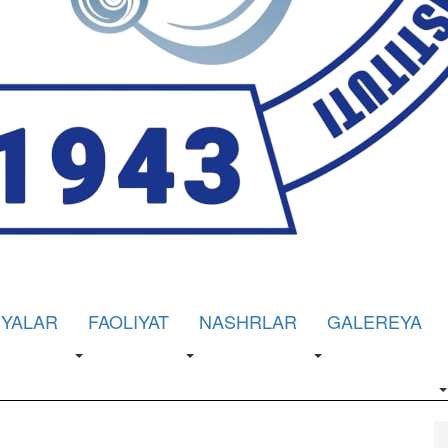
IYALAR
FAOLIYAT
NASHRLAR
GALEREYA