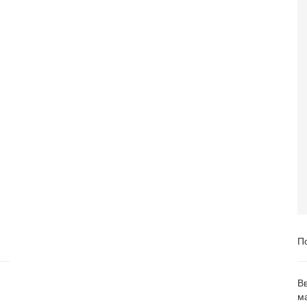
П
В
м