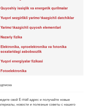
Quyoshiy issiqlik va energetik qurilmalar
Yuqori sezgirlikli yarimo‘tkazgichli datchiklar
Yarimo‘tkazgichli quyosh elementlari
Nazariy fizika
Elektronika, optoelektronika va fotonika
soxalaridagi asbobsozlik
Yuqori energiyalar fizikasi
Fotoelektronika
одписка
ведите свой E-mail адрес и получайте новые
атериалы, новости и полезные советы с нашего