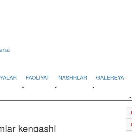
ritasi
IYALAR
FAOLIYAT
NASHRLAR
GALEREYA
mlar kengashi