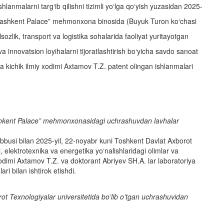
shlanmalarni targ‘ib qilishni tizimli yo‘lga qo‘yish yuzasidan 2025-
ls Tashkent Palace” mehmonxona binosida (Buyuk Turon ko‘chasi
sozlik, transport va logistika sohalarida faoliyat yuritayotgan
 va innovatsion loyihalarni tijoratlashtirish bo‘yicha savdo sanoat
ya kichik ilmiy xodimi Axtamov T.Z. patent olingan ishlanmalari
Tashkent Palace” mehmonxonasidagi uchrashuvdan lavhalar
busi bilan 2025-yil, 22-noyabr kuni Toshkent Davlat Axborot
, elektrotexnika va energetika yo‘nalishlaridagi olimlar va
xodimi Axtamov T.Z. va doktorant Abriyev SH.A. lar laboratoriya
ari bilan ishtirok etishdi.
ot Texnologiyalar universitetida bo’lib o’tgan uchrashuvidan