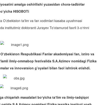
yosatini amalga oshirilishi yuzasidan chora-tadbirlar
i bo‘yicha HISOBOTi
a O‘zbekiston ta'lim va fan xodimlari kasaba uyushmasi
da institutimiz doktoranti Jurayev To'xtamurod faxrli 3-o‘rinni
O‘zbekiston Respublikasi Fanlar akademiyasi fan, ixtiro va
lamli ilmiy-ommabop festivalida S.A.Azimov nomidagi Fizika
nmalar va innovatsion g’oyalari bilan faol ishtirok etishdi.
ga chiqarish masalalari boʻyicha taʼlim va ilmiy-tadqiqot
 ostida S.A.Azimov nomidagi Fizika texnika instituti yosh