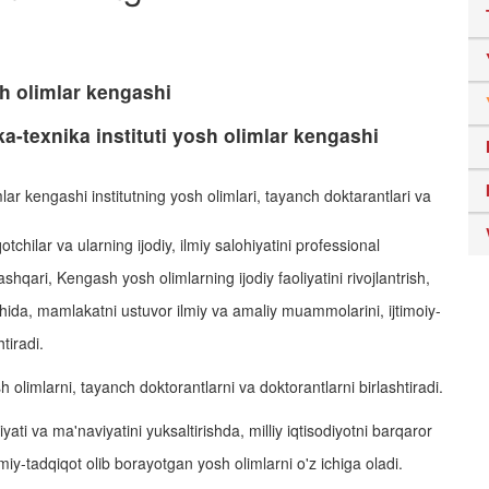
h olimlar kengashi
a-texnika instituti yosh olimlar kengashi
lar kengashi institutning yosh olimlari, tayanch doktarantlari va
tchilar va ularning ijodiy, ilmiy salohiyatini professional
hqari, Kengash yosh olimlarning ijodiy faoliyatini rivojlantrish,
ishida, mamlakatni ustuvor ilmiy va amaliy muammolarini, ijtimoiy-
tiradi.
olimlarni, tayanch doktorantlarni va doktorantlarni birlashtiradi.
 va ma'naviyatini yuksaltirishda, milliy iqtisodiyotni barqaror
miy-tadqiqot olib borayotgan yosh olimlarni o'z ichiga oladi.