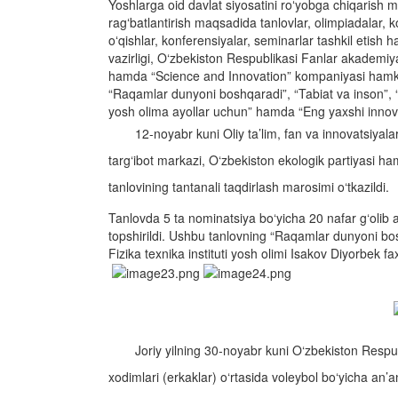
Yoshlarga oid davlat siyosatini roʻyobga chiqarish mas
ragʻbatlantirish maqsadida tanlovlar, olimpiadalar, ko
oʻqishlar, konferensiyalar, seminarlar tashkil etish
vazirligi, O‘zbekiston Respublikasi Fanlar akademiya
hamda “Science and Innovation” kompaniyasi hamkorli
“Raqamlar dunyoni boshqaradi”, “Tabiat va inson”, “T
yosh olima ayollar uchun” hamda “Eng yaxshi innovats
12-noyabr kuni Oliy ta’lim, fan va innovatsiyala
targ‘ibot markazi, O‘zbekiston ekologik partiyasi 
tanlovining tantanali taqdirlash marosimi o‘tkazildi.
Tanlovda 5 ta nominatsiya bo‘yicha 20 nafar g‘olib an
topshirildi. Ushbu tanlovning “Raqamlar dunyoni b
Fizika texnika instituti yosh olimi Isakov Diyorbek faxr
Joriy yilning 30-noyabr kuni O‘zbekiston Respu
xodimlari (erkaklar) o‘rtasida voleybol bo‘yicha an