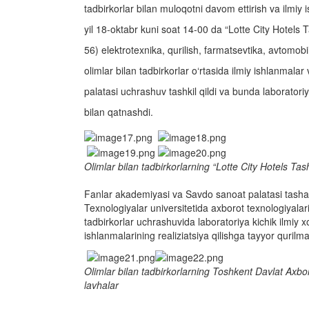
tadbirkorlar bilan muloqotni davom ettirish va ilmiy i
yil 18-oktabr kuni soat 14-00 da “Lotte City Hote
56) elektrotexnika, qurilish, farmatsevtika, avtomobil
olimlar bilan tadbirkorlar o‘rtasida ilmiy ishlanmalar
palatasi uchrashuv tashkil qildi va bunda laboratori
bilan qatnashdi.
Olimlar bilan tadbirkorlarning “Lotte City Hotels 
Fanlar akademiyasi va Savdo sanoat palatasi tashab
Texnologiyalar universitetida axborot texnologiyalari
tadbirkorlar uchrashuvida laboratoriya kichik ilmiy 
ishlanmalarining realiziatsiya qilishga tayyor qurilmal
Olimlar bilan tadbirkorlarning Toshkent Davlat Axbor
lavhalar