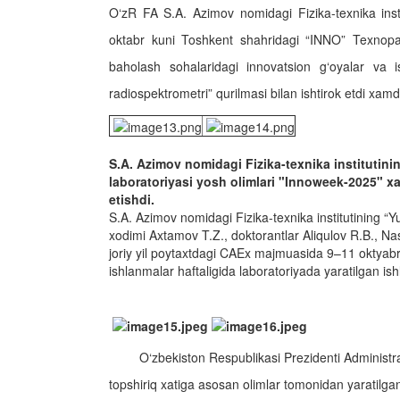
O‘zR FA S.A. Azimov nomidagi Fizika-texnika insti
oktabr kuni Toshkent shahridagi “INNO” Texnoparki
baholash sohalaridagi innovatsion g‘oyalar va 
radiospektrometri” qurilmasi bilan ishtirok etdi xamda
S.A. Azimov nomidagi Fizika-texnika institutinin
laboratoriyasi yosh olimlari "Innoweek-2025" xa
etishdi.
S.A. Azimov nomidagi Fizika-texnika institutining “Yuq
xodimi Axtamov T.Z., doktorantlar Aliqulov R.B., Na
joriy yil poytaxtdagi CAEx majmuasida 9–11 oktyabr 
ishlanmalar haftaligida laboratoriyada yaratilgan ishl
O‘zbekiston Respublikasi Prezidenti Administr
topshiriq xatiga asosan olimlar tomonidan yaratilgan 