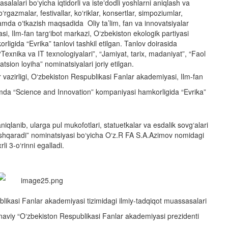
alalari boʻyicha iqtidorli va isteʼdodli yoshlarni aniqlash va
ʻrgazmalar, festivallar, koʻriklar, konsertlar, simpoziumlar,
 hamda oʻtkazish maqsadida Oliy ta’lim, fan va innovatsiyalar
si, Ilm-fan targ‘ibot markazi, O‘zbekiston ekologik partiyasi
gida “Evrika” tanlovi tashkil etilgan. Tanlov doirasida
exnika va IT texnologiyalari”, “Jamiyat, tarix, madaniyat”, “Faol
ion loyiha” nominatsiyalari joriy etilgan.
r vazirligi, O‘zbekiston Respublikasi Fanlar akademiyasi, Ilm-fan
hamda “Science and Innovation” kompaniyasi hamkorligida “Evrika”
iqlanib, ularga pul mukofotlari, statuetkalar va esdalik sovg‘alari
oshqaradi” nominatsiyasi bo‘yicha O‘z.R FA S.A.Azimov nomidagi
li 3-o‘rinni egalladi.
blikasi Fanlar akademiyasi tizimidagi ilmiy-tadqiqot muassasalari
’anaviy “O‘zbekiston Respublikasi Fanlar akademiyasi prezidenti