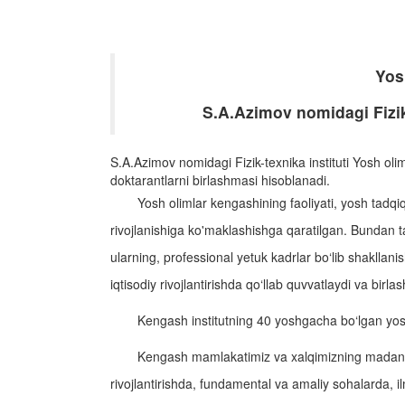
Yos
S.A.Azimov nomidagi Fizik
S.A.Azimov nomidagi Fizik-texnika instituti Yosh olim
doktarantlarni birlashmasi hisoblanadi.
Yosh olimlar kengashining faoliyati, yosh tadqiqo
rivojlanishiga ko'maklashishga qaratilgan. Bundan tas
ularning, professional yetuk kadrlar bo‘lib shakllan
iqtisodiy rivojlantirishda qo‘llab quvvatlaydi va birlash
Kengash institutning 40 yoshgacha bo‘lgan yosh 
Kengash mamlakatimiz va xalqimizning madaniyati
rivojlantirishda, fundamental va amaliy sohalarda, il