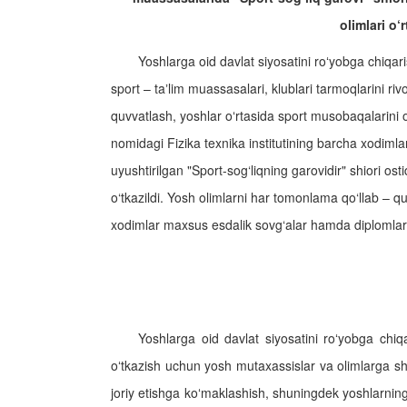
olimlari o‘
Yoshlarga oid davlat siyosatini roʻyobga chiqar
sport – taʼlim muassasalari, klublari tarmoqlarini rivoj
quvvatlash, yoshlar oʻrtasida sport musobaqalarini 
nomidagi Fizika texnika institutining barcha xodimla
uyushtirilgan "Sport-sog‘liqning garovidir" shiori o
o‘tkazildi. Yosh olimlarni har tomonlama qo‘llab – q
xodimlar maxsus esdalik sovg‘alar hamda diplomlar b
Yoshlarga oid davlat siyosatini roʻyobga chiqa
oʻtkazish uchun yosh mutaxassislar va olimlarga sha
joriy etishga koʻmaklashish, shuningdek yoshlarning