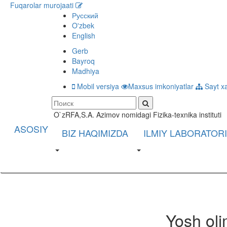
Fuqarolar murojaati
Русский
O'zbek
English
Gerb
Bayroq
Madhiya
Mobil versiya
Maxsus imkoniyatlar
Sayt xa
O`zRFA,S.A. Azimov nomidagi Fizika-texnika instituti
ASOSIY
BIZ HAQIMIZDA
ILMIY LABORATOR
Yosh oli