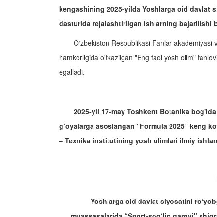
kengashining 2025-yilda Yoshlarga oid davlat si
dasturida rejalashtirilgan ishlarning bajarilish
O‘zbekiston Respublikasi Fanlar akademiyasi v
hamkorligida o'tkazilgan "Eng faol yosh olim" tanlovi
egalladi.
2025-yil 17-may Toshkent Botanika bog'ida 
g‘oyalarga asoslangan “Formula 2025” keng ko‘
– Texnika institutining yosh olimlari ilmiy ishla
Yoshlarga oid davlat siyosatini roʻyob
muassasalarida “Sport-sog‘liq garovi" shiori