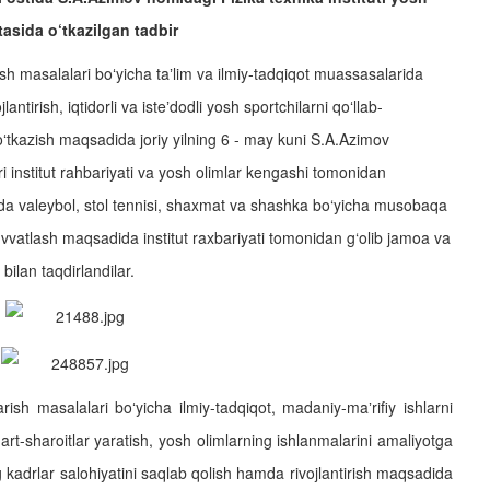
rtasida o‘tkazilgan tadbir
ish masalalari boʻyicha taʼlim va ilmiy-tadqiqot muassasalarida
lantirish, iqtidorli va isteʼdodli yosh sportchilarni qoʻllab-
oʻtkazish maqsadida joriy yilning 6 - may kuni S.A.Azimov
ri institut rahbariyati va yosh olimlar kengashi tomonidan
stida valeybol, stol tennisi, shaxmat va shashka bo‘yicha musobaqa
uvvatlash maqsadida institut raxbariyati tomonidan g‘olib jamoa va
ilan taqdirlandilar.
rish masalalari boʻyicha ilmiy-tadqiqot, madaniy-maʼrifiy ishlarni
rt-sharoitlar yaratish, yosh olimlarning ishlanmalarini amaliyotga
 kadrlar salohiyatini saqlab qolish hamda rivojlantirish maqsadida