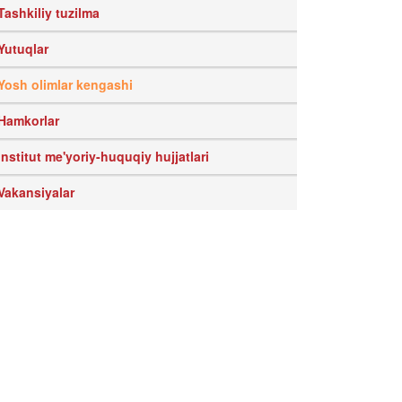
Tashkiliy tuzilma
Yutuqlar
Yosh olimlar kengashi
Hamkorlar
Institut me'yoriy-huquqiy hujjatlari
Vakansiyalar