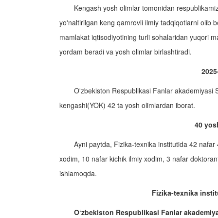
Kengash yosh olimlar tomonidan respublikami
yo'naltirilgan keng qamrovli ilmiy tadqiqotlarni ol
mamlakat iqtisodiyotining turli sohalaridan yuqori mal
yordam beradi va yosh olimlar birlashtiradi.
2025-
O'zbekiston Respublikasi Fanlar akademiyasi S.
kengashi(YOK) 42 ta yosh olimlardan iborat.
40 yos
Ayni paytda, Fizika-texnika institutida 42 nafa
xodim, 10 nafar kichik ilmiy xodim, 3 nafar doktorant
ishlamoqda.
Fizika-texnika insti
O‘zbekiston Respublikasi Fanlar akademiyas