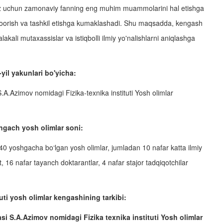
z uchun zamonaviy fanning eng muhim muammolarini hal etishga
ib boorish va tashkil etishga kumaklashadi. Shu maqsadda, kengash
akali mutaxassislar va istiqbolli ilmiy yo'nalishlarni aniqlashga
yil yakunlari bo'yicha:
A.Azimov nomidagi Fizika-texnika instituti Yosh olimlar
hgach yosh olimlar soni:
r 40 yoshgacha bo‘lgan yosh olimlar, jumladan 10 nafar katta ilmiy
, 16 nafar tayanch doktarantlar, 4 nafar stajor tadqiqotchilar
tuti yosh olimlar kengashining tarkibi:
i S.A.Azimov nomidagi Fizika texnika instituti Yosh olimlar