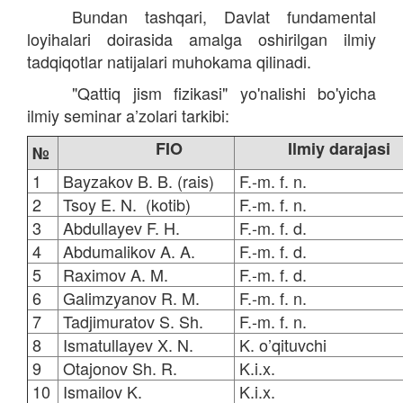
Bundan tashqari, Davlat fundamental
loyihalari doirasida amalga oshirilgan ilmiy
tadqiqotlar natijalari muhokama qilinadi.
"Qattiq jism fizikasi" yo'nalishi bo'yicha
ilmiy seminar a’zolari tarkibi:
FIO
Ilmiy darajas
№
1
Bayzakov B. B. (rais)
F.-m. f. n.
2
Tsoy E. N. (kotib)
F.-m. f. n.
3
Abdullayev F. H.
F.-m. f. d.
4
Abdumalikov A. A.
F.-m. f. d.
5
Raximov A. M.
F.-m. f. d.
6
Galimzyanov R. M.
F.-m. f. n.
7
Tadjimuratov S. Sh.
F.-m. f. n.
8
Ismatullayev X. N.
K. o’qituvchi
9
Otajonov Sh. R.
K.i.x.
10
Ismailov K.
K.i.x.