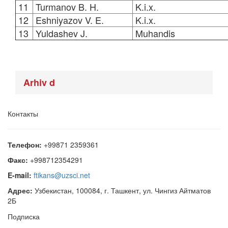
11
Turmanov B. H.
K.i.x.
12
Eshniyazov V. E.
K.i.x.
13
Yuldashev J.
Muhandis
Arhiv d
Контакты
Телефон:
+99871 2359361
Факс:
+998712354291
E-mail:
ftikans@uzsci.net
Адрес:
Узбекистан, 100084, г. Ташкент, ул. Чингиз Айтматов
2Б
Подписка