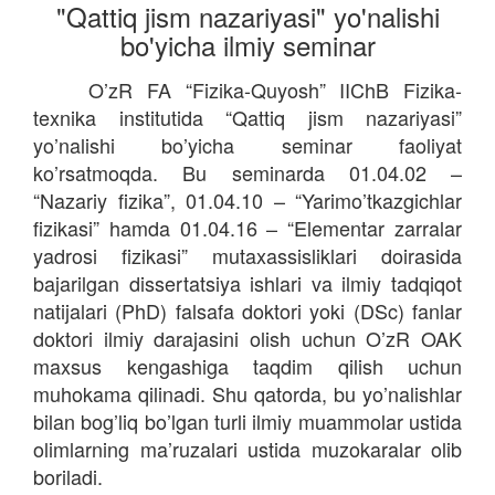
"Qattiq jism nazariyasi" yo'nalishi
bo'yicha ilmiy seminar
O’zR FA “Fizika-Quyosh” IIChB Fizika-
texnika institutida “Qattiq jism nazariyasi”
yo’nalishi bo’yicha seminar faoliyat
ko’rsatmoqda. Bu seminarda 01.04.02 –
“Nazariy fizika”, 01.04.10 – “Yarimo’tkazgichlar
fizikasi” hamda 01.04.16 – “Elementar zarralar
yadrosi fizikasi” mutaxassisliklari doirasida
bajarilgan dissertatsiya ishlari va ilmiy tadqiqot
natijalari (PhD) falsafa doktori yoki (DSc) fanlar
doktori ilmiy darajasini olish uchun O’zR OAK
maxsus kengashiga taqdim qilish uchun
muhokama qilinadi. Shu qatorda, bu yo’nalishlar
bilan bog’liq bo’lgan turli ilmiy muammolar ustida
olimlarning ma’ruzalari ustida muzokaralar olib
boriladi.