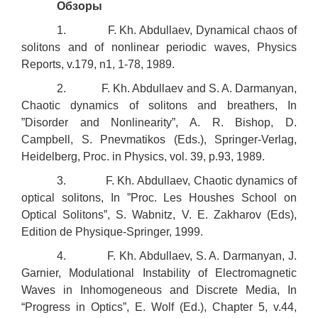
Обзоры
1. F. Kh. Abdullaev, Dynamical chaos of
solitons and of nonlinear periodic waves, Physics
Reports, v.179, n1, 1-78, 1989.
2. F. Kh. Abdullaev and S. A. Darmanyan,
Chaotic dynamics of solitons and breathers, In
”Disorder and Nonlinearity”, A. R. Bishop, D.
Campbell, S. Pnevmatikos (Eds.), Springer-Verlag,
Heidelberg, Proc. in Physics, vol. 39, p.93, 1989.
3. F. Kh. Abdullaev, Chaotic dynamics of
optical solitons, In ”Proc. Les Houshes School on
Optical Solitons”, S. Wabnitz, V. E. Zakharov (Eds),
Edition de Physique-Springer, 1999.
4. F. Kh. Abdullaev, S. A. Darmanyan, J.
Garnier, Modulational Instability of Electromagnetic
Waves in Inhomogeneous and Discrete Media, In
“Progress in Optics”, E. Wolf (Ed.), Chapter 5, v.44,