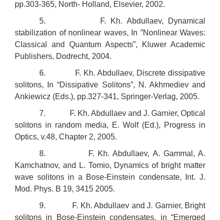
pp.303-365, North- Holland, Elsevier, 2002.
5. F. Kh. Abdullaev, Dynamical
stabilization of nonlinear waves, In ”Nonlinear Waves:
Classical and Quantum Aspects”, Kluwer Academic
Publishers, Dodrecht, 2004.
6. F. Kh. Abdullaev, Discrete dissipative
solitons, In “Dissipative Solitons”, N. Akhmediev and
Ankiewicz (Eds.), pp.327-341, Springer-Verlag, 2005.
7. F. Kh. Abdullaev and J. Garnier, Optical
solitons in random media, E. Wolf (Ed.), Progress in
Optics, v.48, Chapter 2, 2005.
8. F. Kh. Abdullaev, A. Gammal, A.
Kamchatnov, and L. Tomio, Dynamics of bright matter
wave solitons in a Bose-Einstein condensate, Int. J.
Mod. Phys. B 19, 3415 2005.
9. F. Kh. Abdullaev and J. Garnier, Bright
solitons in Bose-Einstein condensates, in “Emerged