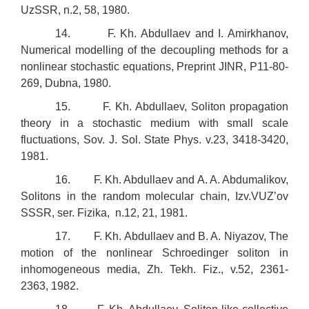
UzSSR, n.2, 58, 1980.
14. F. Kh. Abdullaev and I. Amirkhanov,
Numerical modelling of the decoupling methods for a
nonlinear stochastic equations, Preprint JINR, P11-80-
269, Dubna, 1980.
15. F. Kh. Abdullaev, Soliton propagation
theory in a stochastic medium with small scale
fluctuations, Sov. J. Sol. State Phys. v.23, 3418-3420,
1981.
16. F. Kh. Abdullaev and A. A. Abdumalikov,
Solitons in the random molecular chain, Izv.VUZ’ov
SSSR, ser. Fizika, n.12, 21, 1981.
17. F. Kh. Abdullaev and B. A. Niyazov, The
motion of the nonlinear Schroedinger soliton in
inhomogeneous media, Zh. Tekh. Fiz., v.52, 2361-
2363, 1982.