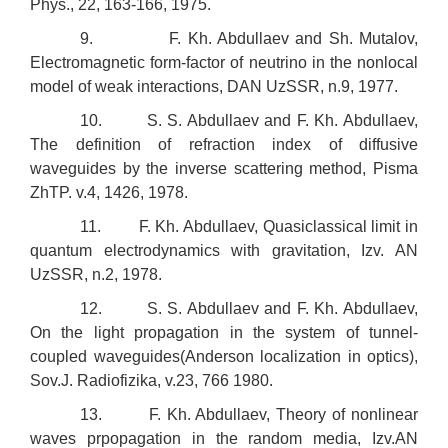
Phys., 22, 163-166, 1975.
9. F. Kh. Abdullaev and Sh. Mutalov,
Electromagnetic form-factor of neutrino in the nonlocal
model of weak interactions, DAN UzSSR, n.9, 1977.
10. S. S. Abdullaev and F. Kh. Abdullaev,
The definition of refraction index of diffusive
waveguides by the inverse scattering method, Pisma
ZhTP. v.4, 1426, 1978.
11. F. Kh. Abdullaev, Quasiclassical limit in
quantum electrodynamics with gravitation, Izv. AN
UzSSR, n.2, 1978.
12. S. S. Abdullaev and F. Kh. Abdullaev,
On the light propagation in the system of tunnel-
coupled waveguides(Anderson localization in optics),
Sov.J. Radiofizika, v.23, 766 1980.
13. F. Kh. Abdullaev, Theory of nonlinear
waves prpopagation in the random media, Izv.AN