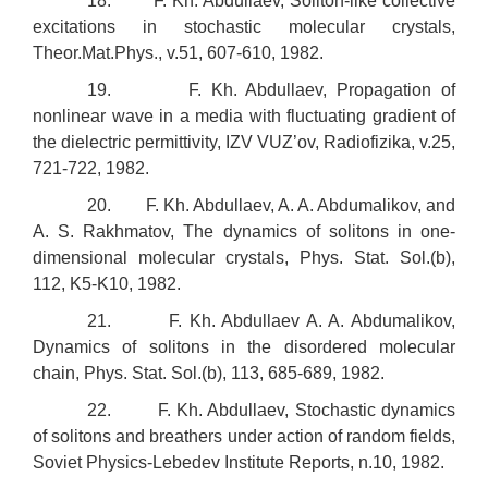
18. F. Kh. Abdullaev, Soliton-like collective
excitations in stochastic molecular crystals,
Theor.Mat.Phys., v.51, 607-610, 1982.
19. F. Kh. Abdullaev, Propagation of
nonlinear wave in a media with fluctuating gradient of
the dielectric permittivity, IZV VUZ’ov, Radiofizika, v.25,
721-722, 1982.
20. F. Kh. Abdullaev, A. A. Abdumalikov, and
A. S. Rakhmatov, The dynamics of solitons in one-
dimensional molecular crystals, Phys. Stat. Sol.(b),
112, K5-K10, 1982.
21. F. Kh. Abdullaev A. A. Abdumalikov,
Dynamics of solitons in the disordered molecular
chain, Phys. Stat. Sol.(b), 113, 685-689, 1982.
22. F. Kh. Abdullaev, Stochastic dynamics
of solitons and breathers under action of random fields,
Soviet Physics-Lebedev Institute Reports, n.10, 1982.