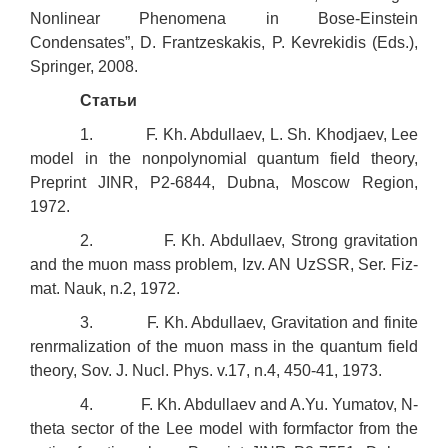
Nonlinear Phenomena in Bose-Einstein
Condensates”, D. Frantzeskakis, P. Kevrekidis (Eds.),
Springer, 2008.
Статьи
1. F. Kh. Abdullaev, L. Sh. Khodjaev, Lee
model in the nonpolynomial quantum field theory,
Preprint JINR, P2-6844, Dubna, Moscow Region,
1972.
2. F. Kh. Abdullaev, Strong gravitation
and the muon mass problem, Izv. AN UzSSR, Ser. Fiz-
mat. Nauk, n.2, 1972.
3. F. Kh. Abdullaev, Gravitation and finite
renrmalization of the muon mass in the quantum field
theory, Sov. J. Nucl. Phys. v.17, n.4, 450-41, 1973.
4. F. Kh. Abdullaev and A.Yu. Yumatov, N-
theta sector of the Lee model with formfactor from the