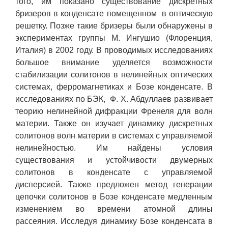
того, им показано существование дискретных
бризеров в конденсате помещенном в оптическую
решетку. Позже такие бризеры были обнаружены в
экспериментах группы М. Ингушио (Флоренция,
Италия) в 2002 году. В проводимых исследованиях
большое внимание уделяется возможности
стабилизации солитонов в нелинейных оптических
системах, ферромагнетиках и Бозе конденсате. В
исследованиях по БЭК, Ф. Х. Абдуллаев развивает
теорию нелинейной дифракции Френеля для волн
материи. Также он изучает динамику дискретных
солитонов волн материи в системах с управляемой
нелинейностью. Им найдены условия
существования и устойчивости двумерных
солитонов в конденсате с управляемой
дисперсией. Также предложен метод генерации
цепочки солитонов в Бозе конденсате медленным
изменением во времени атомной длины
рассеяния. Исследуя динамику Бозе конденсата в