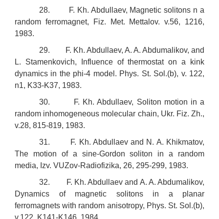
28. F. Kh. Abdullaev, Magnetic solitons n a
random ferromagnet, Fiz. Met. Mettalov. v.56, 1216,
1983.
29. F. Kh. Abdullaev, A. A. Abdumalikov, and
L. Stamenkovich, Influence of thermostat on a kink
dynamics in the phi-4 model. Phys. St. Sol.(b), v. 122,
n1, K33-K37, 1983.
30. F. Kh. Abdullaev, Soliton motion in a
random inhomogeneous molecular chain, Ukr. Fiz. Zh.,
v.28, 815-819, 1983.
31. F. Kh. Abdullaev and N. A. Khikmatov,
The motion of a sine-Gordon soliton in a random
media, Izv. VUZov-Radiofizika, 26, 295-299, 1983.
32. F. Kh. Abdullaev and A. A. Abdumalikov,
Dynamics of magnetic solitons in a planar
ferromagnets with random anisotropy, Phys. St. Sol.(b),
v.122, K141-K146, 1984.