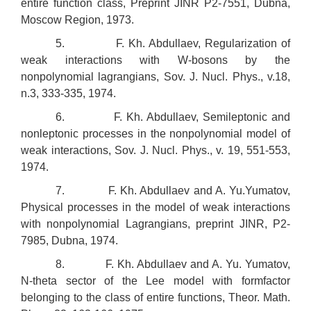
entire function class, Preprint JINR P2-7551, Dubna,
Moscow Region, 1973.
5. F. Kh. Abdullaev, Regularization of
weak interactions with W-bosons by the
nonpolynomial lagrangians, Sov. J. Nucl. Phys., v.18,
n.3, 333-335, 1974.
6. F. Kh. Abdullaev, Semileptonic and
nonleptonic processes in the nonpolynomial model of
weak interactions, Sov. J. Nucl. Phys., v. 19, 551-553,
1974.
7. F. Kh. Abdullaev and A. Yu.Yumatov,
Physical processes in the model of weak interactions
with nonpolynomial Lagrangians, preprint JINR, P2-
7985, Dubna, 1974.
8. F. Kh. Abdullaev and A. Yu. Yumatov,
N-theta sector of the Lee model with formfactor
belonging to the class of entire functions, Theor. Math.