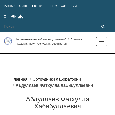
Русский
O'zbek
English
Герб
Флаг
Гимн
Мобильная
Специальные
Карта
версия
возможности
сайта
Физико-технический институт имени С.А. Азимова
Toggle
Академии наук Республики Узбекистан
navigation
Главная
Сотрудники лаборатории
Абдуллаев Фатхулла Хабибуллаевич
Абдуллаев Фатхулла
Хабибуллаевич