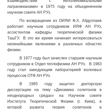
взаимодействий с неполиномиальными
лагранжианами» в 1975 году на объединенном
научном совете АН РУз.
По возвращении из ОИЯИ Ф.Х. Абдуллаев
работает научным сотрудником ИЯФ АН РУз,
ассистентом кафедры теоретической физики
ТашГУ. В это же время начинает интересоваться
нелинейными явлениями в различных областях
физики.
В 1977 году был зачислен старшем научным
сотрудником в Отдел теплофизики АН РУз. В 1983
году стал заведующим лабораторией волновых
процессов ОТФ АН РУз.
В 1985 году защитил докторскую
диссертацию на тему «Динамика солитонов в
неоднородных средах» на Научном совете
Института Теоретической Физики (г. Киев), в
которой развита теория солитонов в