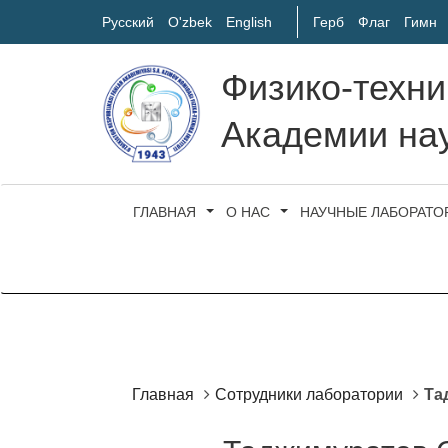
Русский
O'zbek
English
Герб
Флаг
Гимн
Физико-техни
Академии нау
ГЛАВНАЯ
О НАС
НАУЧНЫЕ ЛАБОРАТО
Главная
Сотрудники лаборатории
Та