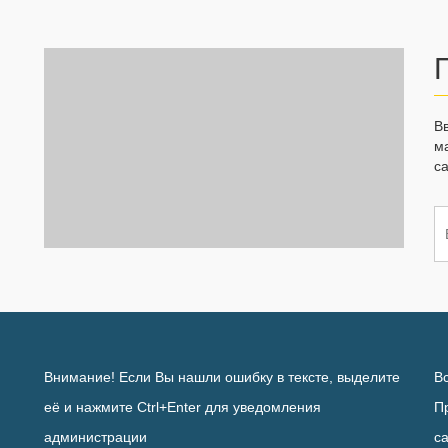
В
м
са
Внимание! Если Вы нашли ошибку в тексте, выделите
В
её и нажмите Ctrl+Enter для уведомления
П
администрации
с