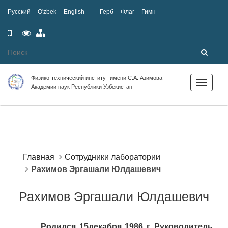
Русский
O'zbek
English
Герб
Флаг
Гимн
Мобильная
Специальные
Карта
версия
возможности
сайта
Физико-технический институт имени С.А. Азимова
Toggle
Академии наук Республики Узбекистан
navigation
Главная
Сотрудники лаборатории
Рахимов Эргашали Юлдашевич
Рахимов Эргашали Юлдашевич
Родился 15декабря 1986 г. Руководитель