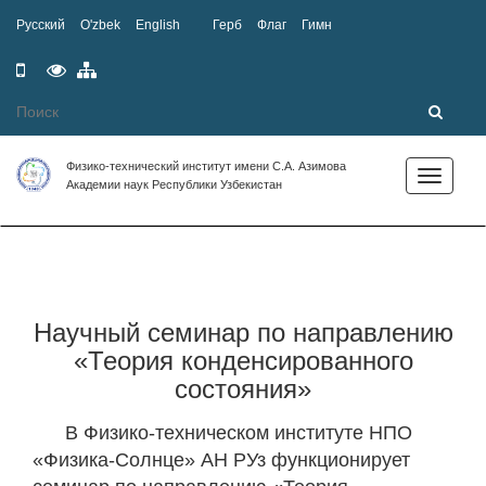
Русский
O'zbek
English
Герб
Флаг
Гимн
Мобильная
Специальные
Карта
версия
возможности
сайта
Физико-технический институт имени С.А. Азимова
Toggle
Академии наук Республики Узбекистан
navigation
Научный семинар по направлению
«Теория конденсированного
состояния»
В Физико-техническом институте НПО
«Физика-Солнце» АН РУз функционирует