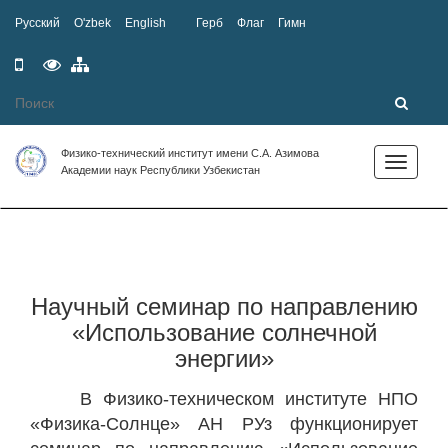
Русский
O'zbek
English
Герб
Флаг
Гимн
Мобильная
Специальные
Карта
версия
возможности
сайта
Физико-технический институт имени С.А. Азимова
Toggle
Академии наук Республики Узбекистан
navigation
Научный семинар по направлению
«Использование солнечной
энергии»
В Физико-техническом институте НПО
«Физика-Солнце» АН РУз функционирует